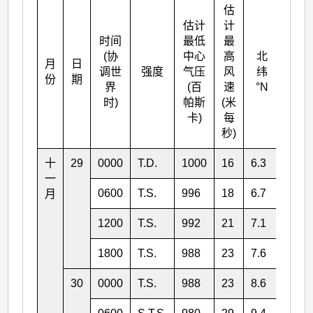
估
估计
计
时间
最低
最
(协
中心
高
北
月
日
东经
调世
强度
气压
风
纬
份
期
°E
界
(百
速
°N
时)
帕斯
(米
卡)
每
秒)
十
29
0000
T.D.
1000
16
6.3
147.
一
0600
T.S.
996
18
6.7
146.
月
1200
T.S.
992
21
7.1
144.
1800
T.S.
988
23
7.6
143.
30
0000
T.S.
988
23
8.6
141.