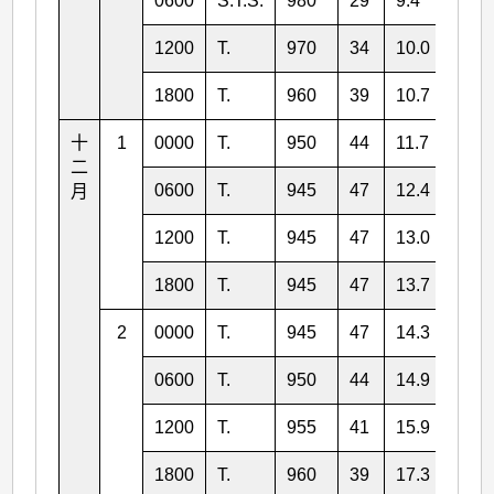
0600
S.T.S.
980
29
9.4
139.
1200
T.
970
34
10.0
137.
1800
T.
960
39
10.7
135.
十
1
0000
T.
950
44
11.7
132.
二
0600
T.
945
47
12.4
130.
月
1200
T.
945
47
13.0
128.
1800
T.
945
47
13.7
126.
2
0000
T.
945
47
14.3
125.
0600
T.
950
44
14.9
123.
1200
T.
955
41
15.9
122.
1800
T.
960
39
17.3
120.