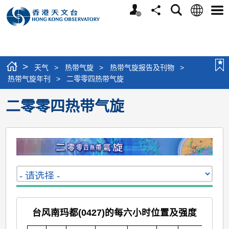
个
语
搜
分
选
人
言
寻
享
单
版
网
站
>
天气
>
热带气旋
>
热带气旋报告及刊物
>
热带气旋年刊
>
二零零四热带气旋
二零零四热带气旋
台风南玛都(0427)的每六小时位置及强度