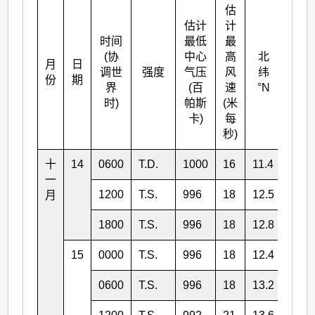
估
估计
计
时间
最低
最
(协
中心
高
北
月
日
东经
调世
强度
气压
风
纬
份
期
°E
界
(百
速
°N
时)
帕斯
(米
卡)
每
秒)
十
14
0600
T.D.
1000
16
11.4
130.
一
1200
T.S.
996
18
12.5
129.
月
1800
T.S.
996
18
12.8
127.
15
0000
T.S.
996
18
12.4
126.
0600
T.S.
996
18
13.2
125.