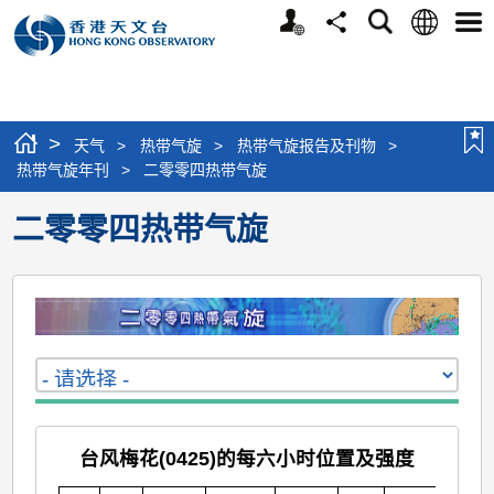
个
语
搜
分
选
人
言
寻
享
单
版
网
站
>
天气
>
热带气旋
>
热带气旋报告及刊物
>
热带气旋年刊
>
二零零四热带气旋
二零零四热带气旋
台风梅花(0425)的每六小时位置及强度