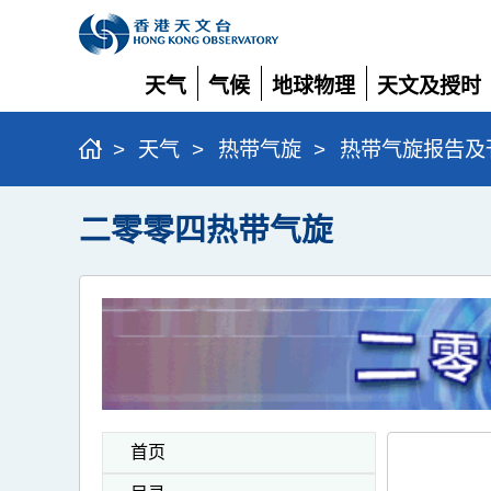
天气
气候
地球物理
天文及授时
展
展
展
展
开
开
开
开
>
天气
>
热带气旋
>
热带气旋报告及
二零零四热带气旋
首页