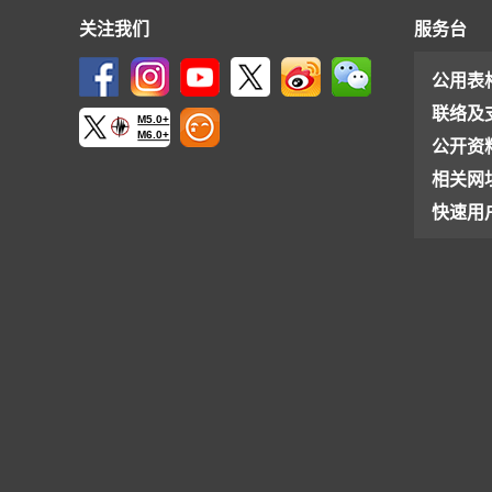
关注我们
服务台
公用表
联络及
M5.0+
M6.0+
公开资
相关网
快速用