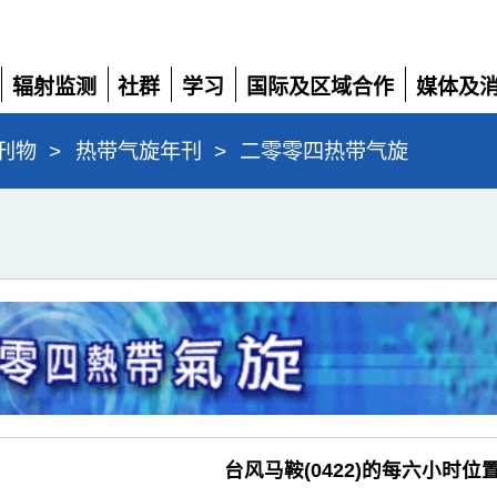
辐射监测
社群
学习
国际及区域合作
媒体及
展
展
展
展
展
开
开
开
开
开
刊物
>
热带气旋年刊
>
二零零四热带气旋
台风马鞍(0422)的每六小时位