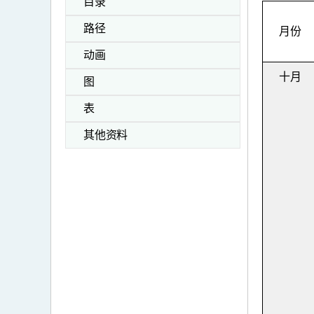
目录
路径
月份
动画
十月
图
表
其他资料