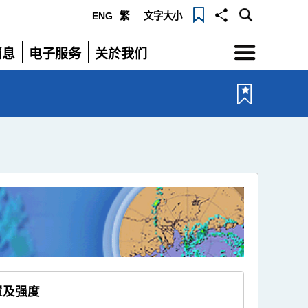
ENG
繁
文字大小
选
消息
电子服务
关於我们
单
展
展
开
开
置及强度