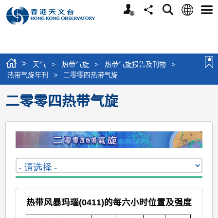
个
语
搜
分
选
人
言
寻
享
单
版
网
站
>
天气
>
热带气旋
>
热带气旋报告及刊物
>
热带气旋年刊
>
二零零四热带气旋
二零零四热带气旋
热带风暴玛瑙(0411)的每六小时位置及强度