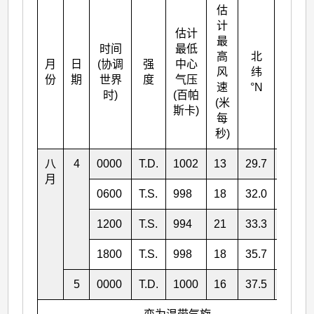
估
计
估计
最
时间
最低
高
北
月
日
(协调
强
中心
东经
风
纬
份
期
世界
度
气压
°E
速
°N
时)
(百帕
(米
斯卡)
每
秒)
八
4
0000
T.D.
1002
13
29.7
137.9
月
0600
T.S.
998
18
32.0
136.0
1200
T.S.
994
21
33.3
134.8
1800
T.S.
998
18
35.7
134.5
5
0000
T.D.
1000
16
37.5
134.9