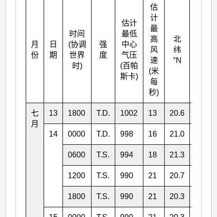
估
计
估计
最
时间
最低
高
北
月
日
(协调
强
中心
东经
风
纬
份
期
世界
度
气压
°E
速
°N
时)
(百帕
(米
斯卡)
每
秒)
七
13
1800
T.D.
1002
13
20.6
125.9
月
14
0000
T.D.
998
16
21.0
124.8
0600
T.S.
994
18
21.3
122.9
1200
T.S.
990
21
20.7
121.5
1800
T.S.
990
21
20.3
120.0