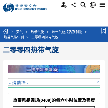
个
语
搜
分
选
人
言
寻
享
单
版
网
站
>
天气
>
热带气旋
>
热带气旋报告及刊物
>
热带气旋年刊
>
二零零四热带气旋
二零零四热带气旋
热带风暴圆规(0409)的每六小时位置及强度