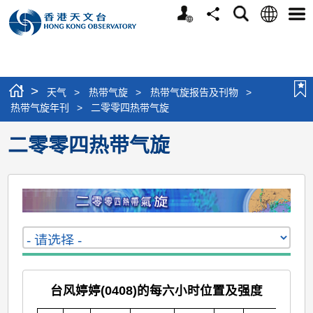
个
语
搜
分
选
人
言
寻
享
单
版
网
站
>
天气
>
热带气旋
>
热带气旋报告及刊物
>
热带气旋年刊
>
二零零四热带气旋
二零零四热带气旋
台风婷婷(0408)的每六小时位置及强度