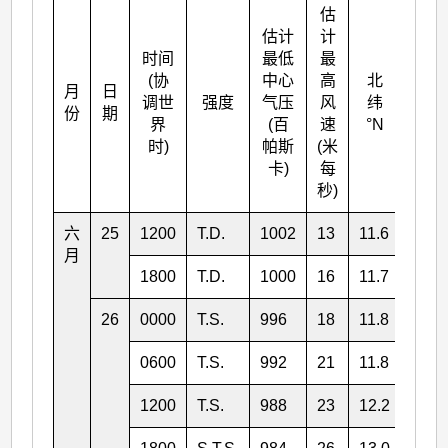
估
估计
计
时间
最低
最
(协
中心
高
北
月
日
东经
调世
强度
气压
风
纬
份
期
°E
界
(百
速
°N
时)
帕斯
(米
卡)
每
秒)
六
25
1200
T.D.
1002
13
11.6
152.
月
1800
T.D.
1000
16
11.7
151.
26
0000
T.S.
996
18
11.8
151.
0600
T.S.
992
21
11.8
150.
1200
T.S.
988
23
12.2
150.