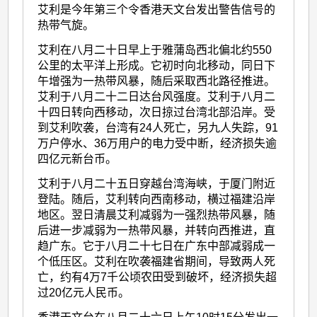
艾利是今年第三个令香港天文台发出警告信号的
热带气旋。
艾利在八月二十日早上于雅蒲岛西北偏北约550
公里的太平洋上形成。它初时向北移动，同日下
午增强为一热带风暴，随后采取西北路径推进。
艾利于八月二十二日达台风强度。艾利于八月二
十四日转向西移动，次日掠过台湾北部沿岸。受
到艾利吹袭，台湾有24人死亡，另九人失踪，91
万户停水、36万用户的电力受中断，经济损失逾
四亿元新台币。
艾利于八月二十五日穿越台湾海峡，于厦门附近
登陆。随后，艾利转向西南移动，横过福建沿岸
地区。翌日清晨艾利减弱为一强烈热带风暴，随
后进一步减弱为一热带风暴，并转向西推进，直
趋广东。它于八月二十七日在广东中部减弱成一
个低压区。艾利在吹袭福建省期间，导致两人死
亡，约有4万7千公顷农田受到破坏，经济损失超
过20亿元人民币。