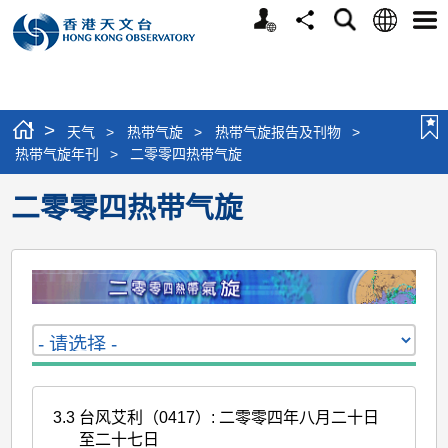
个
语
搜
分
选
人
言
寻
享
单
版
网
站
>
天气
>
热带气旋
>
热带气旋报告及刊物
>
热带气旋年刊
>
二零零四热带气旋
二零零四热带气旋
3.3
台风艾利（0417）: 二零零四年八月二十日
至二十七日