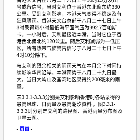
香港天文台在八月二十六日上午10时15分发出一
号戒备信号，当时艾利位于香港东北偏东约330
公里。受到艾利影响，本港天气变得不稳定及有
狂风骤雨。香港天文台总部于八月二十七日上午
3时录得每小时最低海平面气压为992.7百帕斯
卡。一小时后，艾利最接近本港，当时它位于香
港西北偏北约120公里。随后艾利减弱为一低压
区，所有热带气旋警告信号于八月二十七日上午
4时10分除下。
与艾利的残余相关的阴雨天气在本月余下时间持
续影响华南沿岸。本港雨势于八月二十九日最
大，当日大屿山及荃湾地区录得约200毫米的雨
量。
表3.3.1-3.3.3分别是艾利影响香港时各站录得的
最高风速、日雨量及最高潮汐资料 。图3.3.1-
3.3.3则分别是艾利的路径图、香港雨量分布图及
卫星云图。
-
页首
-