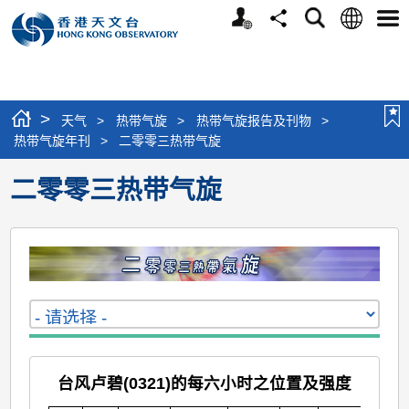
个
语
搜
分
选
人
言
寻
享
单
版
网
站
>
天气
>
热带气旋
>
热带气旋报告及刊物
>
热带气旋年刊
>
二零零三热带气旋
二零零三热带气旋
台风卢碧(0321)的每六小时之位置及强度