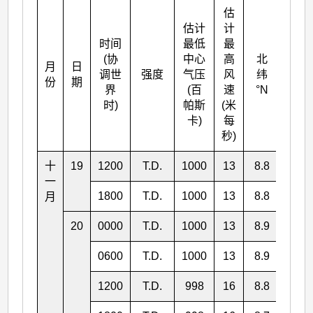
估
估计
计
时间
最低
最
(协
中心
高
北
月
日
东经
调世
强度
气压
风
纬
份
期
°E
界
(百
速
°N
时)
帕斯
(米
卡)
每
秒)
十
19
1200
T.D.
1000
13
8.8
163.
一
1800
T.D.
1000
13
8.8
163.
月
20
0000
T.D.
1000
13
8.9
161.
0600
T.D.
1000
13
8.9
161.
1200
T.D.
998
16
8.8
160.