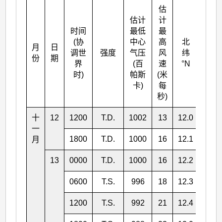
估
估计
计
时间
最低
最
(协
中心
高
北
月
日
东经
调世
强度
气压
风
纬
份
期
°E
界
(百
速
°N
时)
帕斯
(米
卡)
每
秒)
十
12
1200
T.D.
1002
13
12.0
134.
一
1800
T.D.
1000
16
12.1
131.
月
13
0000
T.D.
1000
16
12.2
130.
0600
T.S.
996
18
12.3
128.
1200
T.S.
992
21
12.4
126.