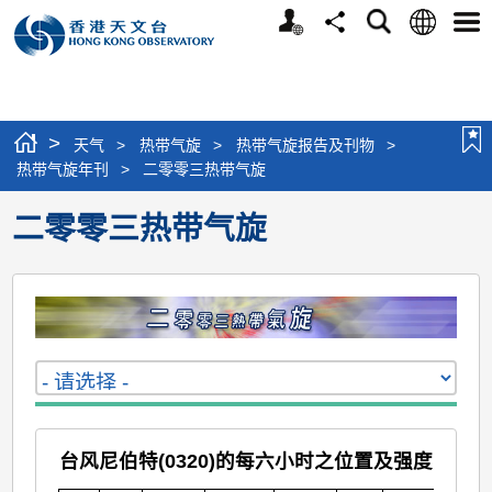
个
语
搜
分
选
人
言
寻
享
单
版
网
站
>
天气
>
热带气旋
>
热带气旋报告及刊物
>
热带气旋年刊
>
二零零三热带气旋
二零零三热带气旋
台风尼伯特(0320)的每六小时之位置及强度