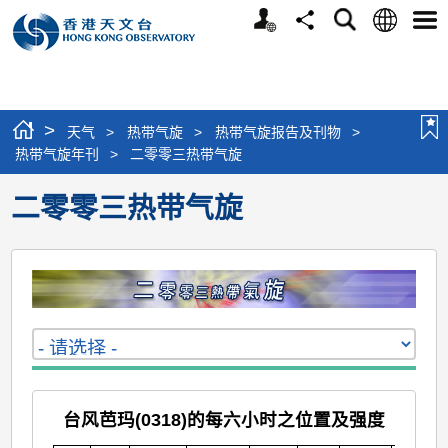
个
语
搜
分
选
人
言
寻
享
单
版
网
站
>
天气
>
热带气旋
>
热带气旋报告及刊物
>
热带气旋年刊
>
二零零三热带气旋
二零零三热带气旋
台风芭玛(0318)的每六小时之位置及强度