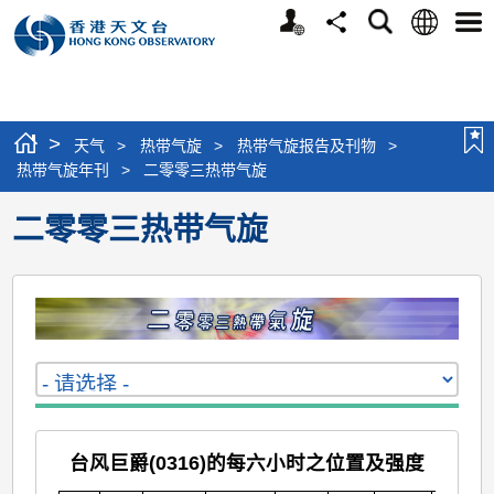
个
语
搜
分
选
人
言
寻
享
单
版
网
站
>
天气
>
热带气旋
>
热带气旋报告及刊物
>
热带气旋年刊
>
二零零三热带气旋
二零零三热带气旋
台风巨爵(0316)的每六小时之位置及强度