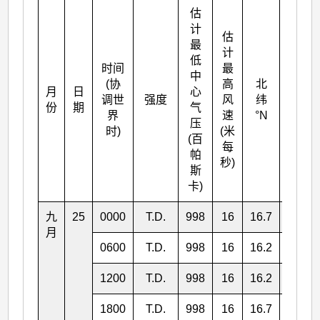
估
计
估
最
计
低
时间
最
中
(协
高
北
月
日
心
东经
调世
强度
风
纬
份
期
气
°E
界
速
°N
压
时)
(米
(百
每
帕
秒)
斯
卡)
九
25
0000
T.D.
998
16
16.7
135.8
月
0600
T.D.
998
16
16.2
136.2
1200
T.D.
998
16
16.2
136.7
1800
T.D.
998
16
16.7
137.0