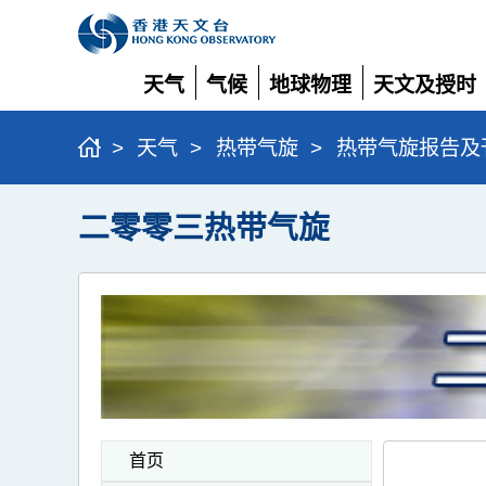
天气
气候
地球物理
天文及授时
展
展
展
展
开
开
开
开
>
天气
>
热带气旋
>
热带气旋报告及
二零零三热带气旋
首页