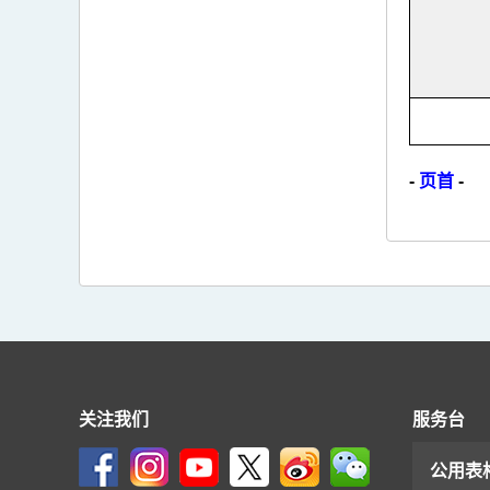
-
页首
-
关注我们
服务台
公用表