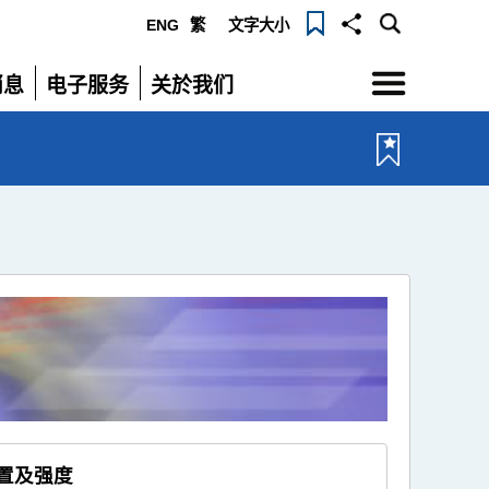
ENG
繁
文字大小
选
消息
电子服务
关於我们
单
展
展
开
开
位置及强度