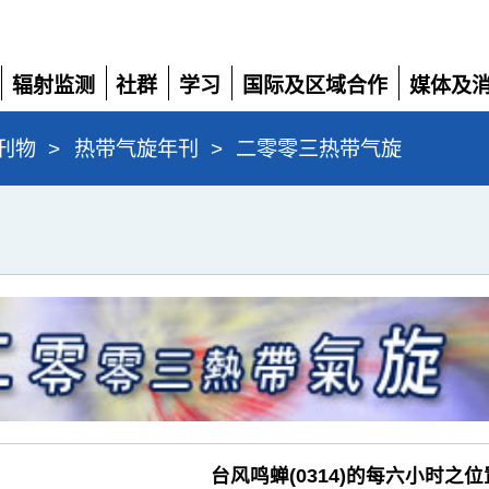
辐射监测
社群
学习
国际及区域合作
媒体及
展
展
展
展
展
开
开
开
开
开
刊物
>
热带气旋年刊
>
二零零三热带气旋
台风鸣蝉(0314)的每六小时之