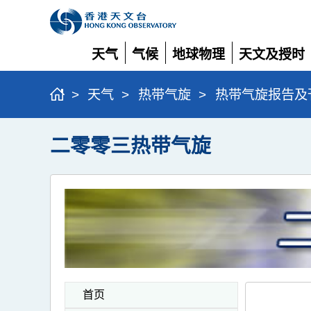
天气
气候
地球物理
天文及授时
展
展
展
展
开
开
开
开
>
天气
>
热带气旋
>
热带气旋报告及
二零零三热带气旋
首页