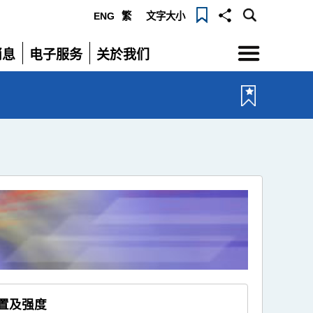
ENG
繁
文字大小
选
消息
电子服务
关於我们
单
展
展
开
开
位置及强度