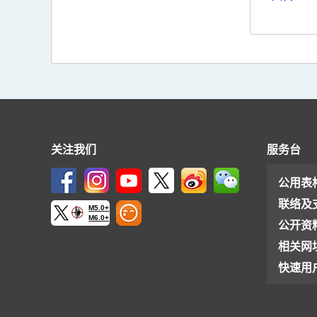
关注我们
服务台
公用表
联络及
M5.0+
M6.0+
公开资
相关网
快速用