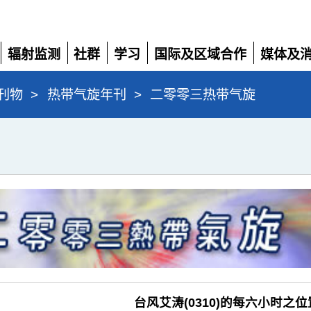
辐射监测
社群
学习
国际及区域合作
媒体及
展
展
展
展
展
开
开
开
开
开
刊物
>
热带气旋年刊
>
二零零三热带气旋
台风艾涛(0310)的每六小时之