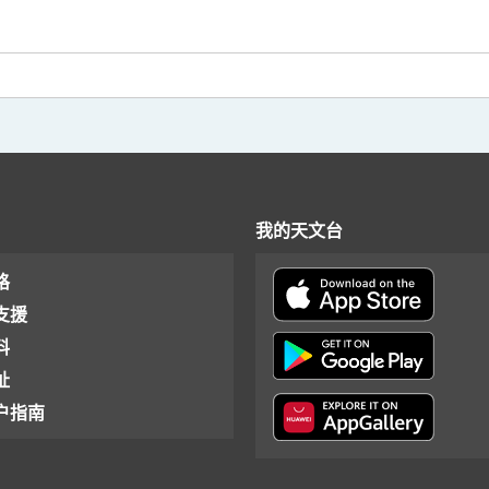
我的天文台
格
支援
料
址
户指南