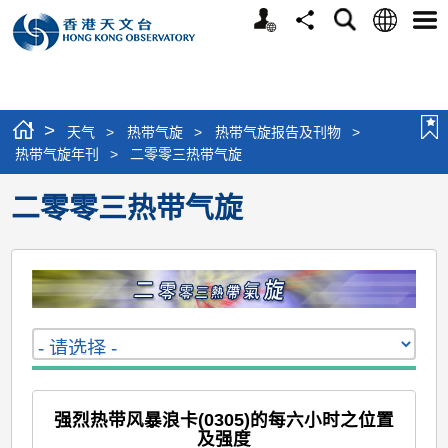
个
语
搜
分
选
人
言
寻
享
单
版
网
站
>
天气
>
热带气旋
>
热带气旋报告及刊物
>
热带气旋年刊
>
二零零三热带气旋
二零零三热带气旋
强烈热带风暴浪卡(0305)的每六小时之位置
及强度