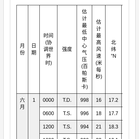
估
计
估
最
计
低
时间
最
中
(协
高
北
月
日
心
东经
调世
强度
风
纬
份
期
气
°E
界
速
°N
压
时)
(米
(百
每
帕
秒)
斯
卡)
六
1
0000
T.D.
998
16
17.2
117.0
月
0600
T.S.
996
18
17.7
117.8
1200
T.S.
994
21
18.3
118.3