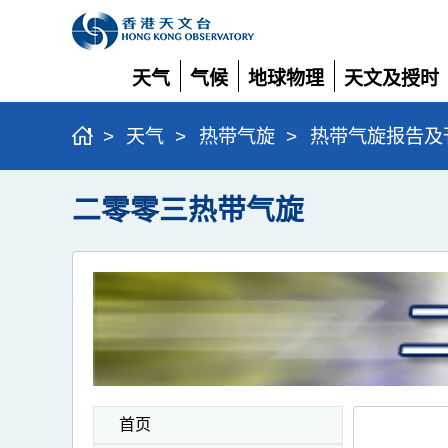
天气
气候
地球物理
天文及授时
展
展
展
展
开
开
开
开
>
天气
>
热带气旋
>
热带气旋报告及
二零零三热带气旋
首页