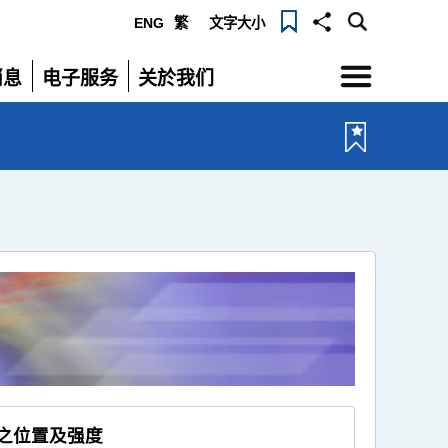
ENG
繁
文字大小
选
消息
电子服务
关於我们
单
展
展
开
开
时之位置及强度