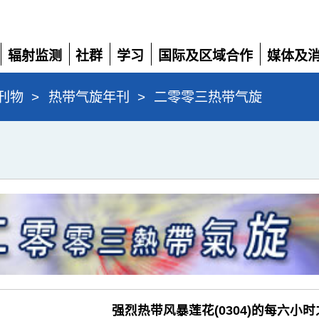
辐射监测
社群
学习
国际及区域合作
媒体及
展
展
展
展
展
开
开
开
开
开
刊物
>
热带气旋年刊
>
二零零三热带气旋
强烈热带风暴莲花(0304)的每六小