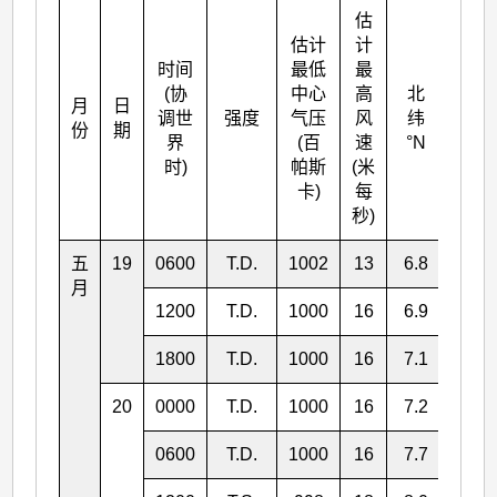
估
估计
计
时间
最低
最
(协
中心
高
北
月
日
东经
调世
强度
气压
风
纬
份
期
°E
界
(百
速
°N
时)
帕斯
(米
卡)
每
秒)
五
19
0600
T.D.
1002
13
6.8
149.
月
1200
T.D.
1000
16
6.9
150.
1800
T.D.
1000
16
7.1
150.
20
0000
T.D.
1000
16
7.2
151.
0600
T.D.
1000
16
7.7
151.