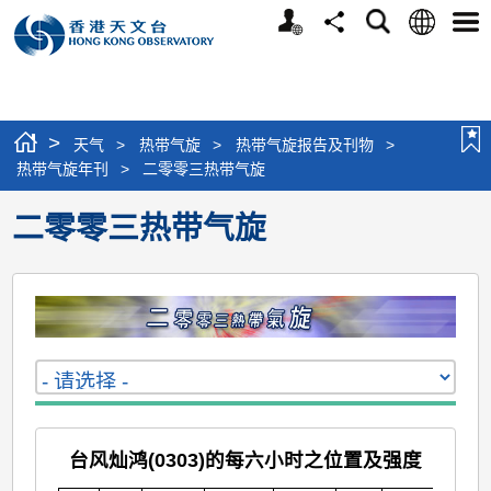
个
语
搜
分
选
人
言
寻
享
单
版
网
站
>
天气
>
热带气旋
>
热带气旋报告及刊物
>
热带气旋年刊
>
二零零三热带气旋
二零零三热带气旋
台风灿鸿(0303)的每六小时之位置及强度