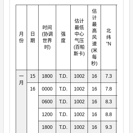
估
计
估计
最
时间
最低
高
北
月
日
(协调
强
中心
东经
风
纬
份
期
世界
度
气压
°E
速
°N
时)
(百帕
(米
斯卡)
每
秒)
一
15
1800
T.D.
1002
16
7.3
161.0
月
16
0000
T.D.
1002
16
7.8
159.4
0600
T.D.
1002
16
8.3
157.8
1200
T.D.
1002
16
8.8
156.3
1800
T.D.
1002
16
9.3
154.6