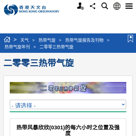
个
语
搜
分
选
人
言
寻
享
单
版
网
站
>
天气
>
热带气旋
>
热带气旋报告及刊物
>
热带气旋年刊
>
二零零三热带气旋
二零零三热带气旋
热带风暴欣欣(0301)的每六小时之位置及强
度