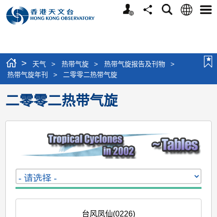
个
语
搜
分
选
人
言
寻
享
单
版
网
站
>
天气
>
热带气旋
>
热带气旋报告及刊物
>
热带气旋年刊
>
二零零二热带气旋
二零零二热带气旋
台风凤仙(0226)