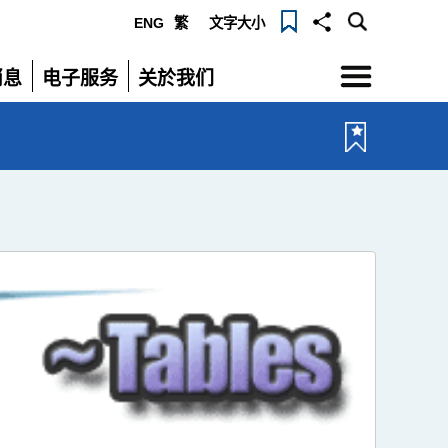
ENG
繁
文字大小
选
消息
电子服务
关於我们
单
展
展
开
开