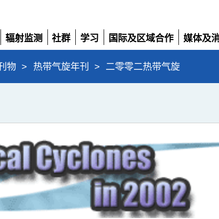
辐射监测
社群
学习
国际及区域合作
媒体及
展
展
展
展
展
开
开
开
开
开
刊物
>
热带气旋年刊
>
二零零二热带气旋