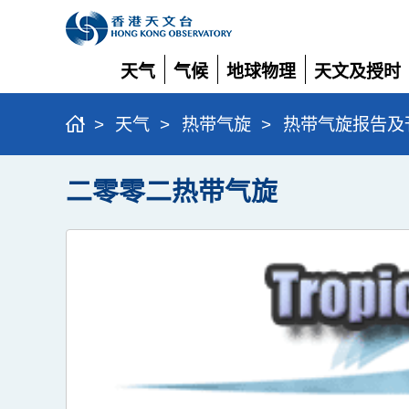
天气
气候
地球物理
天文及授时
展
展
展
展
开
开
开
开
>
天气
>
热带气旋
>
热带气旋报告及
二零零二热带气旋