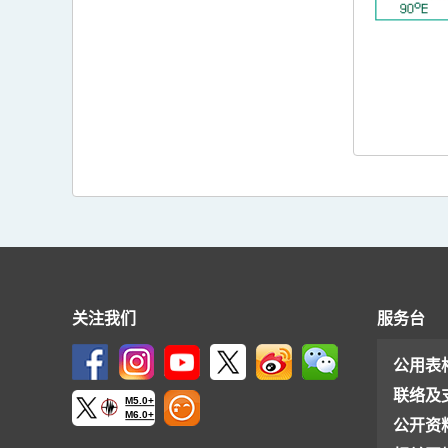
关注我们
服务台
公用表
联络及
M5.0+
M6.0+
公开资