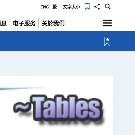
ENG
繁
文字大小
选
消息
电子服务
关於我们
单
展
展
开
开