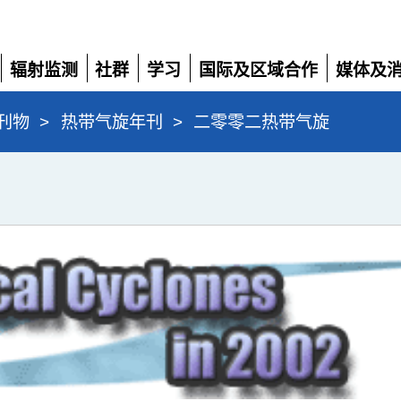
辐射监测
社群
学习
国际及区域合作
媒体及
展
展
展
展
展
开
开
开
开
开
刊物
>
热带气旋年刊
>
二零零二热带气旋