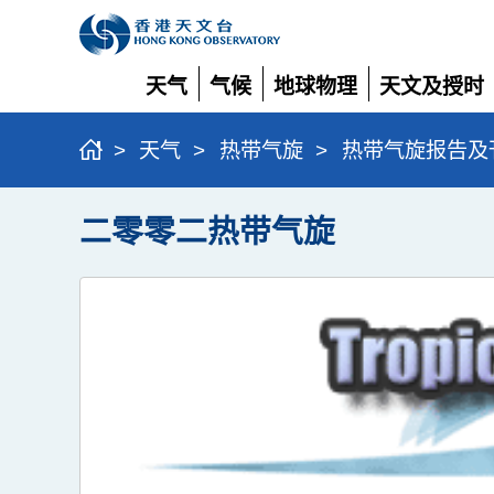
天气
气候
地球物理
天文及授时
展
展
展
展
开
开
开
开
>
天气
>
热带气旋
>
热带气旋报告及
二零零二热带气旋