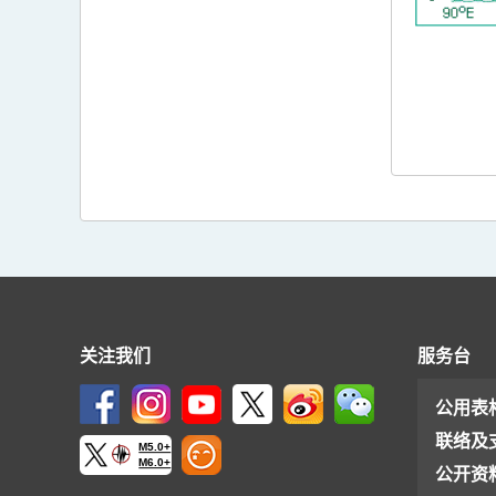
关注我们
服务台
公用表
联络及
M5.0+
M6.0+
公开资