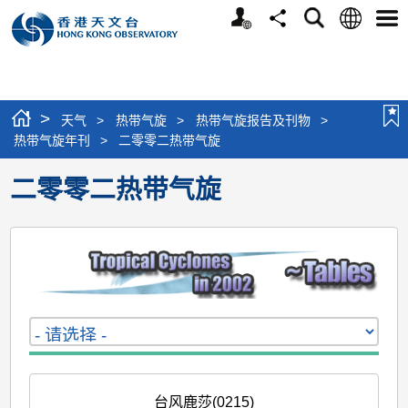
个
语
搜
分
选
人
言
寻
享
单
版
网
站
>
天气
>
热带气旋
>
热带气旋报告及刊物
>
热带气旋年刊
>
二零零二热带气旋
二零零二热带气旋
台风鹿莎(0215)