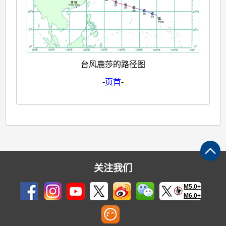
台风鹿莎的路径图
-
页首
-
关注我们
M5.0+
M6.0+