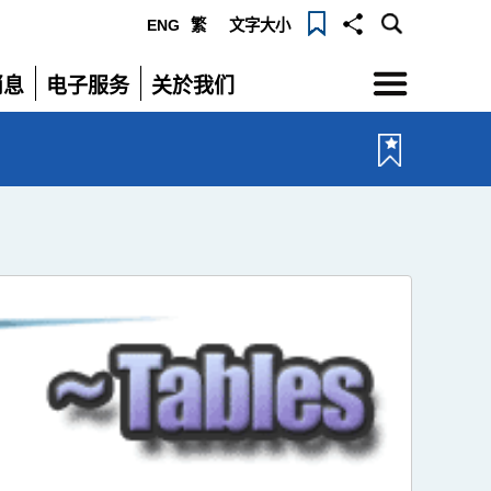
ENG
繁
文字大小
选
消息
电子服务
关於我们
单
展
展
开
开