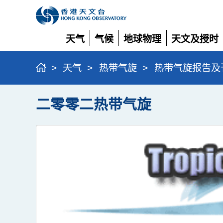
天气
气候
地球物理
天文及授时
展
展
展
展
开
开
开
开
>
天气
>
热带气旋
>
热带气旋报告及
二零零二热带气旋