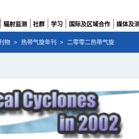
辐射监测
社群
学习
国际及区域合作
媒体及
展
展
展
展
展
开
开
开
开
开
刊物
>
热带气旋年刊
>
二零零二热带气旋