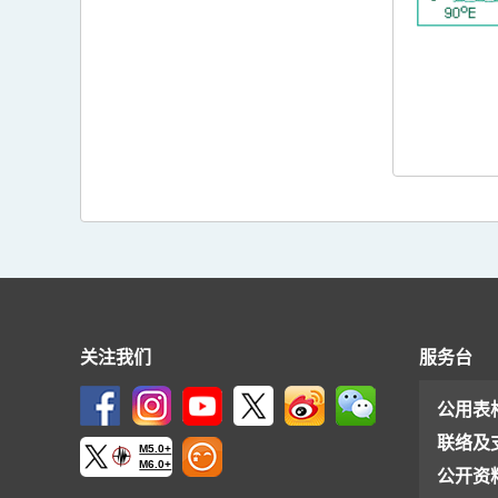
关注我们
服务台
公用表
联络及
M5.0+
M6.0+
公开资