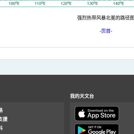
强烈热带风暴北冕的路径
-
页首
-
我的天文台
格
支援
料