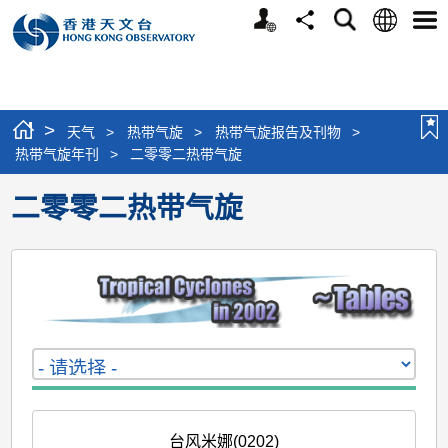
个
语
搜
分
选
人
言
寻
享
单
版
网
站
>
天气
>
热带气旋
>
热带气旋报告及刊物
>
热带气旋年刊
>
二零零二热带气旋
二零零二热带气旋
台风米娜(0202)