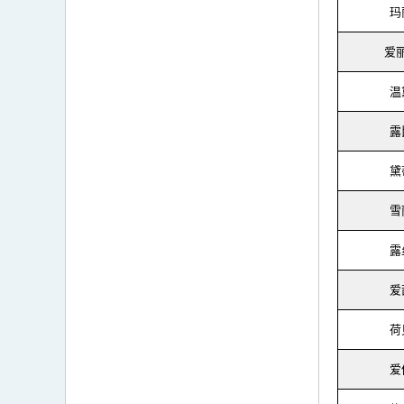
玛
爱
温
露
黛
雪
露
爱
荷
爱