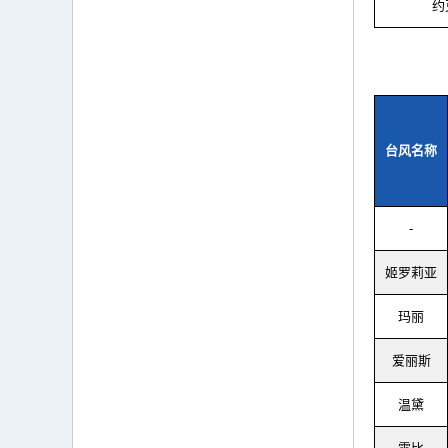
约
台风名称
-
姬罗莉亚
玛丽
爱丽斯
温黛