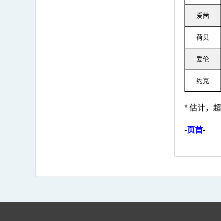
爱茜
荷贝
爱伦
约克
* 估计，
-
页首
-