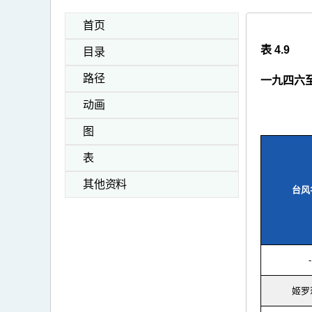
首页
表 4.9
目录
路径
一九四六
动画
图
表
其他资料
台风
-
姬罗