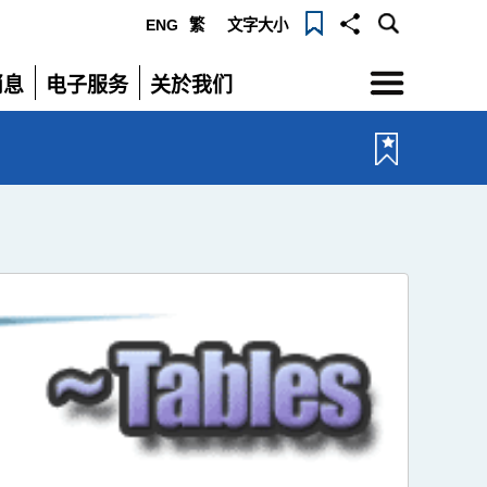
ENG
繁
文字大小
选
消息
电子服务
关於我们
单
展
展
开
开