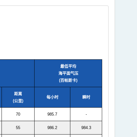
最低平均
海平面气压
(百帕斯卡)
距离
每小时
瞬时
(公里)
70
985.7
-
55
986.2
984.3