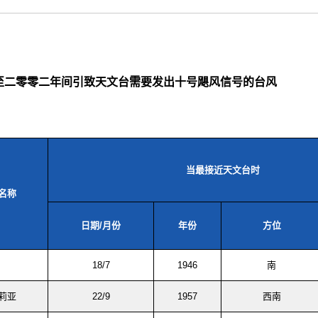
至二零零二年间引致天文台需要发出十号飓风信号的台风
当最接近天文台时
名称
日期/月份
年份
方位
18/7
1946
南
莉亚
22/9
1957
西南