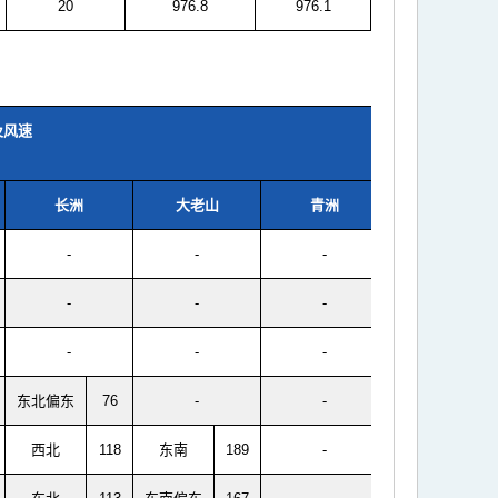
20
976.8
976.1
及风速
长洲
大老山
青洲
-
-
-
-
-
-
-
-
-
东北偏东
76
-
-
西北
118
东南
189
-