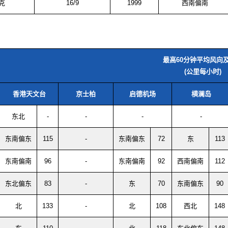
克
16/9
1999
西南偏南
最高60分钟平均风向
(公里每小时)
香港天文台
京士柏
启德机场
横澜岛
东北
-
-
-
-
东南偏东
115
-
东南偏东
72
东
113
东南偏南
96
-
东南偏南
92
西南偏南
112
东北偏东
83
-
东
70
东南偏东
90
北
133
-
北
108
西北
148