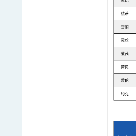
露比
黛蒂
雪丽
露丝
爱茜
荷贝
爱伦
约克