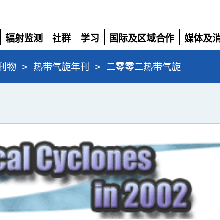
辐射监测
社群
学习
国际及区域合作
媒体及
展
展
展
展
展
开
开
开
开
开
刊物
>
热带气旋年刊
>
二零零二热带气旋