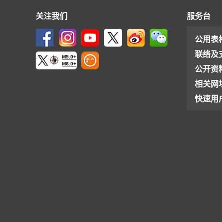
关注我们
服务台
公用表
联络及
M5.0+
M6.0+
公开资
相关网
快速用