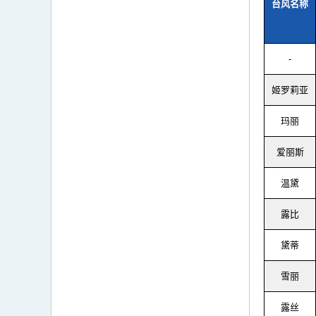
台风名称
-
姬罗莉亚
玛丽
爱丽斯
温黛
露比
黛蒂
雪丽
露丝