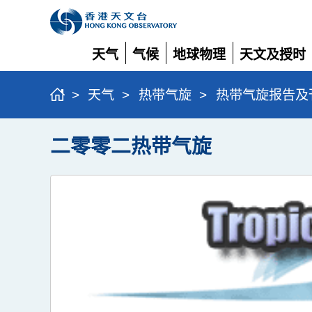
天气
气候
地球物理
天文及授时
展
展
展
展
开
开
开
开
>
天气
>
热带气旋
>
热带气旋报告及
二零零二热带气旋