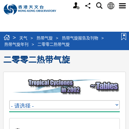
个
语
搜
分
选
人
言
寻
享
单
版
网
站
>
天气
>
热带气旋
>
热带气旋报告及刊物
>
热带气旋年刊
>
二零零二热带气旋
二零零二热带气旋