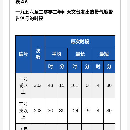
表 4.6
一九五六至二零零二年间天文台发出热带气旋警
告信号的时段
每次时段
次
信号
平均
最长
最短
平
数
时
分
时
分
时
分
时
一号
或以
302
43
15
161
0
4
30
277
上
三号
或以
203
30
39
124
15
4
30
132
上
八号