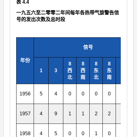
表 4.4
一九五六至二零零二年间每年各热带气旋警告信
号的发出次数及总时段
信号
年份
8
8
8
8
1
3
西
西
东
东
9
1
北
南
北
南
1956
5
4
0
0
0
0
0
0
1957
4
9
1
1
2
2
0
1
1958
4
5
0
0
1
0
0
0