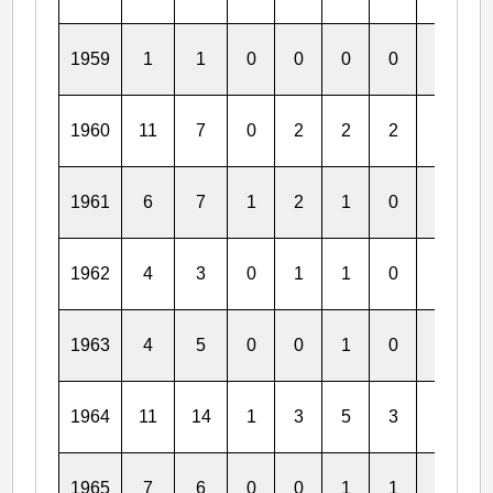
1959
1
1
0
0
0
0
0
0
1960
11
7
0
2
2
2
1
1
1961
6
7
1
2
1
0
1
1
1962
4
3
0
1
1
0
1
1
1963
4
5
0
0
1
0
0
0
1964
11
14
1
3
5
3
3
2
1965
7
6
0
0
1
1
0
0