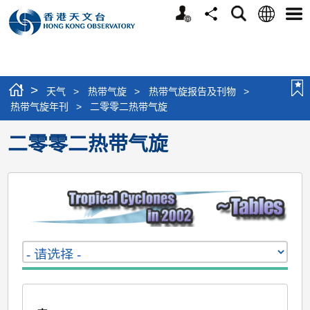
个
语
搜
分
选
人
言
寻
享
单
版
网
站
>
天气
>
热带气旋
>
热带气旋报告及刊物
>
热带气旋年刊
>
二零零二热带气旋
二零零二热带气旋