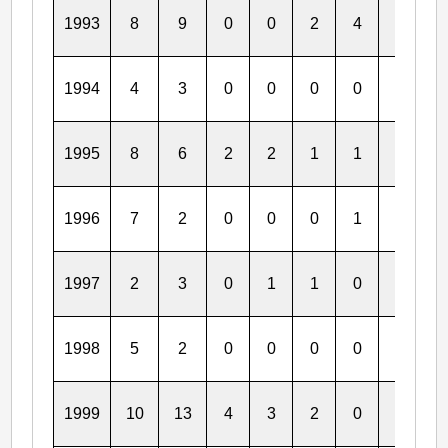
1993
8
9
0
0
2
4
0
0
1994
4
3
0
0
0
0
0
0
1995
8
6
2
2
1
1
0
0
1996
7
2
0
0
0
1
0
0
1997
2
3
0
1
1
0
1
0
1998
5
2
0
0
0
0
0
0
1999
10
13
4
3
2
0
2
1