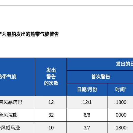
年为船舶发出的热带气旋警告
发出的
发出
热带气旋
警告
首次警告
的次数
+
日期/月份
时间
带风暴塔巴
12
12/1
1800
台风浣熊
32
6/6
0000
风威马逊
10
3/7
1800