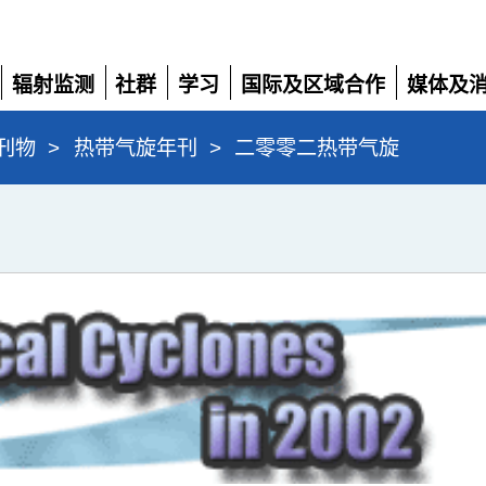
辐射监测
社群
学习
国际及区域合作
媒体及
展
展
展
展
展
开
开
开
开
开
刊物
>
热带气旋年刊
>
二零零二热带气旋