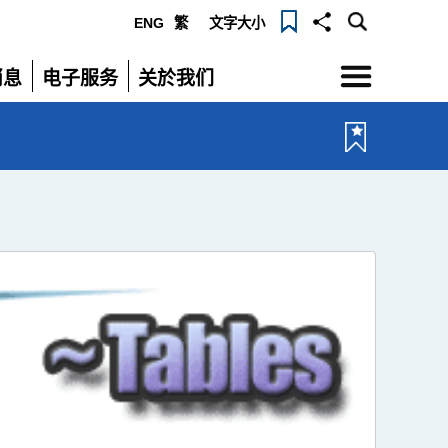
ENG
繁
文字大小
选
消息
电子服务
关於我们
单
展
展
开
开