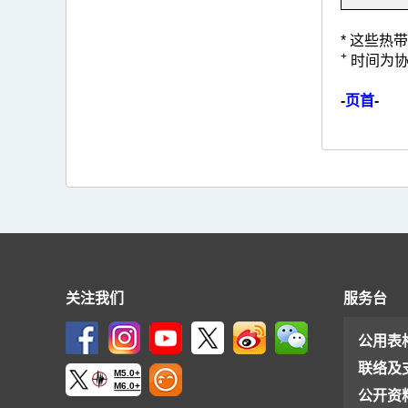
* 这些
+
时间为协
-
页首
-
关注我们
服务台
公用表
联络及
M5.0+
M6.0+
公开资