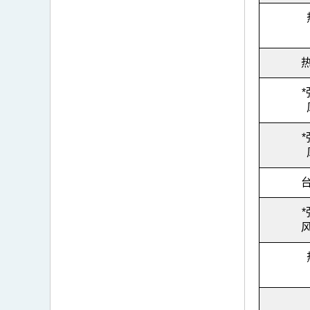
热
台
风