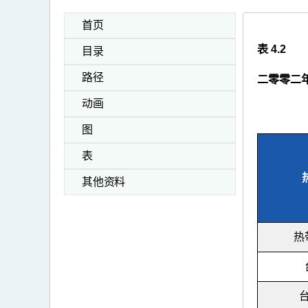
首页
表 4.2
目录
路径
二零零二
动画
图
表
其他资料
热
台