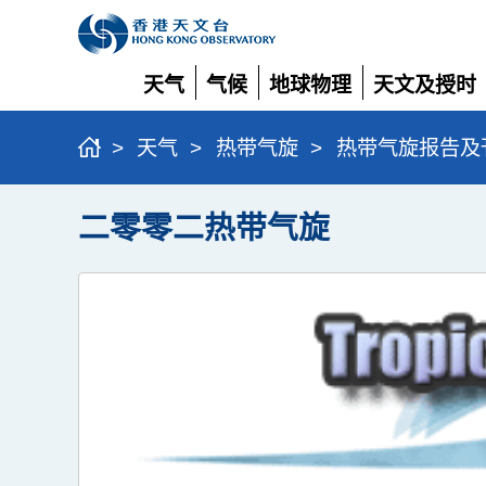
天气
气候
地球物理
天文及授时
展
展
展
展
开
开
开
开
>
天气
>
热带气旋
>
热带气旋报告及
二零零二热带气旋