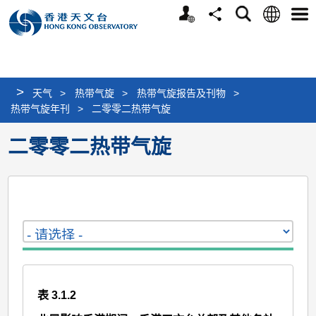
个
语
搜
分
选
人
言
寻
享
单
版
网
站
>
天气
>
热带气旋
>
热带气旋报告及刊物
>
热带气旋年刊
>
二零零二热带气旋
二零零二热带气旋
表 3.1.2