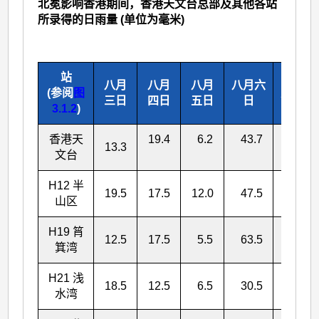
北冕影响香港期间，香港天文台总部及其他各站
所录得的日雨量 (单位为毫米)
站
八月
八月
八月
八月六
(参阅
图
总雨量
三日
四日
五日
日
3.1.2
)
香港天
19.4
6.2
43.7
82.6
13.3
文台
H12 半
19.5
17.5
12.0
47.5
96.5
山区
H19 筲
12.5
17.5
5.5
63.5
99.0
箕湾
H21 浅
18.5
12.5
6.5
30.5
68.0
水湾