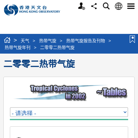
个
语
搜
分
选
人
言
寻
享
单
版
网
站
>
天气
>
热带气旋
>
热带气旋报告及刊物
>
热带气旋年刊
>
二零零二热带气旋
二零零二热带气旋