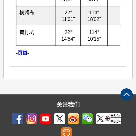
横澜岛
22°
114°
82
11'01"
18'02"
黄竹坑
22°
114°
30
14'54"
10'15"
-
页首
-
关注我们
M5.0+
M6.0+