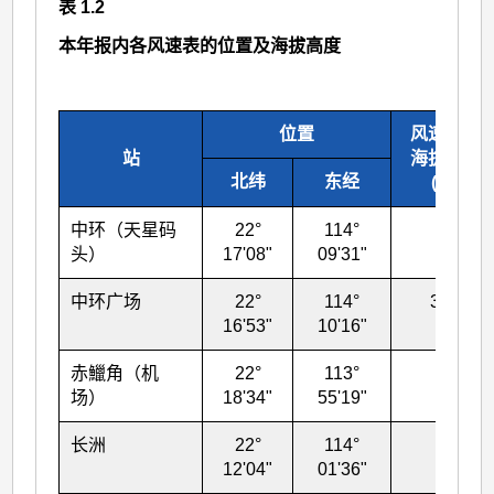
表 1.2
本年报内各风速表的位置及海拔高度
位置
风速表的
站
海拔高度
北纬
东经
(米)
中环（天星码
22°
114°
17
头）
17'08"
09'31"
中环广场
22°
114°
378
16'53"
10'16"
赤鱲角（机
22°
113°
13
场）
18'34"
55'19"
长洲
22°
114°
99
12'04"
01'36"