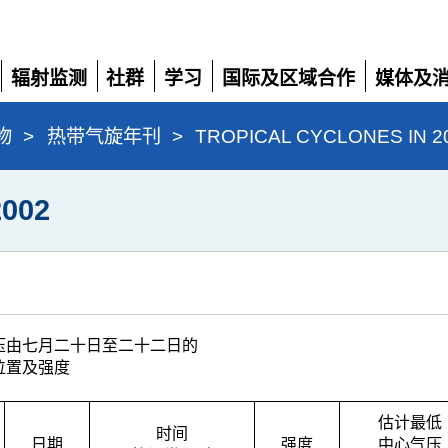
辐射监测
社群
学习
国际及区域合作
媒体及
展
展
展
展
展
开
开
开
开
开
物
>
热带气旋年刊
>
TROPICAL CYCLONES IN 2
002
压由七月二十日至二十二日的
位置及强度
估计最低
时间
日期
强度
中心气压