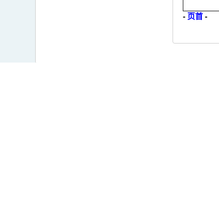
-
页首
-
关注我们
服务台
M5.0+
公用表
M6.0+
联络及
公开资
相关网
快速用