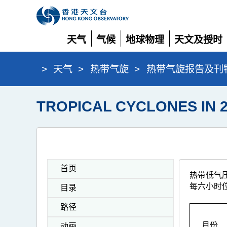
天气
气候
地球物理
天文及授时
展
展
展
展
开
开
开
开
>
天气
>
热带气旋
>
热带气旋报告及刊
TROPICAL CYCLONES IN 2
首页
热带低气
每六小时
目录
路径
月份
动画