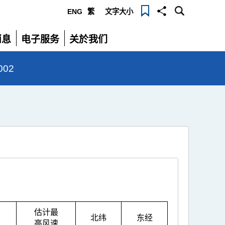
ENG
繁
文字大小
选
消息
电子服务
关於我们
单
展
展
开
开
002
估计最
北纬
东经
高风速