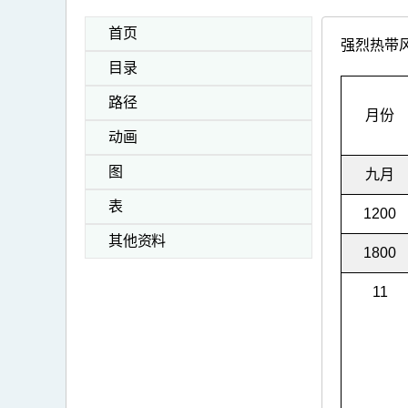
首页
强烈热带风
目录
路径
月份
动画
图
九月
表
1200
其他资料
1800
11