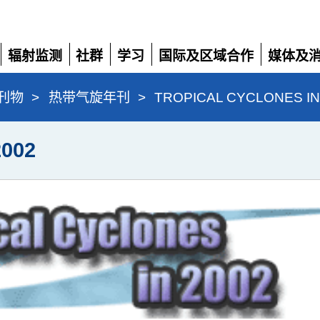
辐射监测
社群
学习
国际及区域合作
媒体及
展
展
展
展
展
开
开
开
开
开
刊物
>
热带气旋年刊
>
TROPICAL CYCLONES IN
002