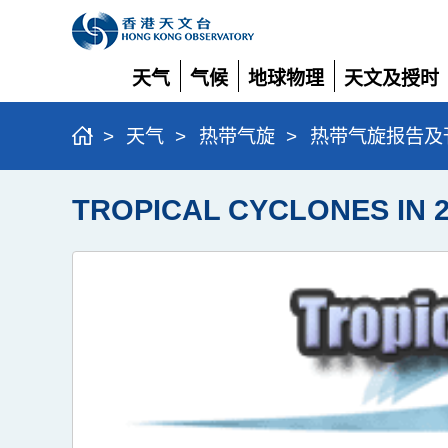
天气
气候
地球物理
天文及授时
展
展
展
展
开
开
开
开
>
天气
>
热带气旋
>
热带气旋报告及
TROPICAL CYCLONES IN 2