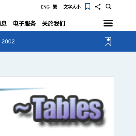
ENG
繁
文字大小
选
消息
电子服务
关於我们
单
展
展
开
开
 2002