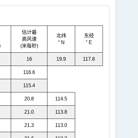
估计最
北纬
东经
高风速
° N
° E
)
(米每秒)
16
19.9
117.8
116.6
115.4
20.8
114.5
21.0
113.8
21.3
113.0