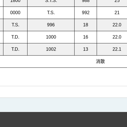
1800
S.T.S.
988
25
0000
T.S.
992
21
T.S.
996
18
22.0
T.D.
1000
16
22.0
T.D.
1002
13
22.1
消散