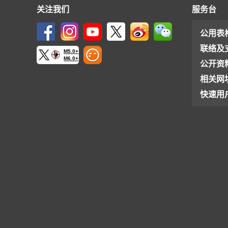
关注我们
服务台
公用表
联络及
M5.0+
M6.0+
公开资
相关网
快速用