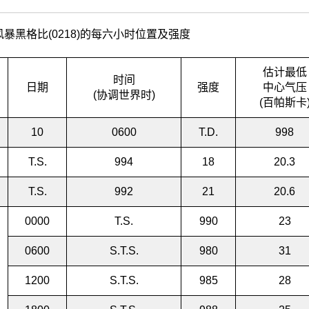
暴黑格比(0218)的每六小时位置及强度
估计最低
时间
日期
强度
中心气压
(协调世界时)
(百帕斯卡
10
0600
T.D.
998
T.S.
994
18
20.3
T.S.
992
21
20.6
0000
T.S.
990
23
0600
S.T.S.
980
31
1200
S.T.S.
985
28