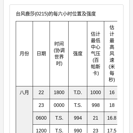
台风鹿莎(0215)的每六小时位置及强度
估
估计
计
最低
最
时间
中心
高
(协调
北
月份
日期
强度
气压
风
世界
° N
(百
速
时)
帕斯
(米
卡)
每
秒)
八月
22
1800
T.D.
1000
16
15.
23
0000
T.S.
998
18
16.
0600
T.S.
994
21
16.8
160.
1200
T.S.
990
23
17.5
159.