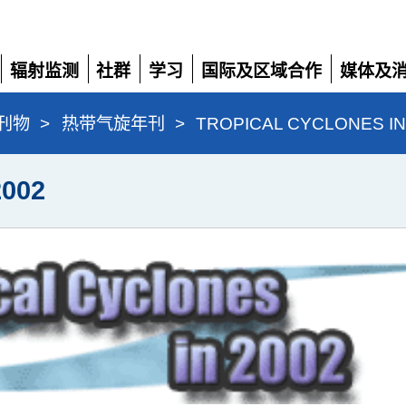
辐射监测
社群
学习
国际及区域合作
媒体及
展
展
展
展
展
开
开
开
开
开
刊物
>
热带气旋年刊
>
TROPICAL CYCLONES IN
002