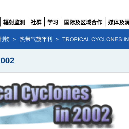
辐射监测
社群
学习
国际及区域合作
媒体及
展
展
展
展
展
开
开
开
开
开
刊物
>
热带气旋年刊
>
TROPICAL CYCLONES IN
002