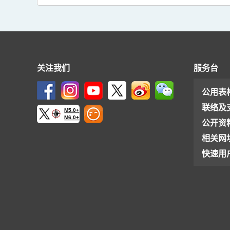
关注我们
服务台
公用表
联络及
M5.0+
M6.0+
公开资
相关网
快速用