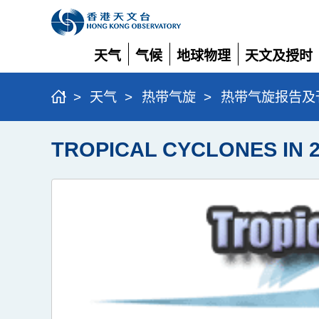
天气
气候
地球物理
天文及授时
展
展
展
展
开
开
开
开
>
天气
>
热带气旋
>
热带气旋报告及
TROPICAL CYCLONES IN 2