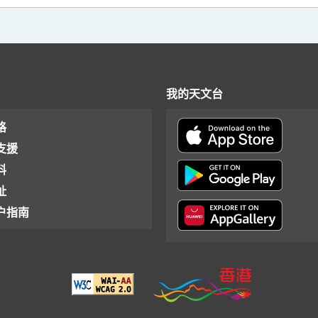
我的天文台
格
支援
料
址
户指南