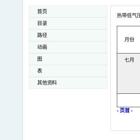
首页
热带低气压
目录
路径
月份
动画
图
七月
表
其他资料
-
页首
-