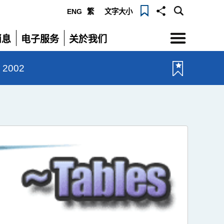
ENG
繁
文字大小
选
消息
电子服务
关於我们
单
展
展
开
开
 2002