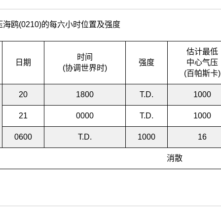
海鸥(0210)的每六小时位置及强度
估计最低
时间
日期
强度
中心气压
(协调世界时)
(百帕斯卡)
20
1800
T.D.
1000
21
0000
T.D.
1000
0600
T.D.
1000
16
消散