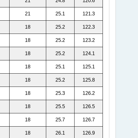
21
24.8
120.6
21
25.1
121.3
18
25.2
122.3
18
25.2
123.2
18
25.2
124.1
18
25.1
125.1
18
25.2
125.8
18
25.3
126.2
18
25.5
126.5
18
25.7
126.7
18
26.1
126.9