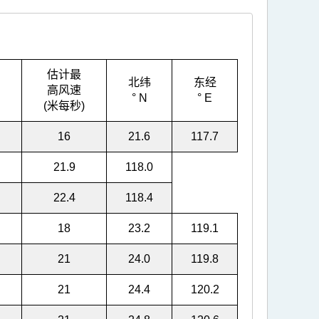
估计最
北纬
东经
高风速
° N
° E
(米每秒)
16
21.6
117.7
21.9
118.0
22.4
118.4
18
23.2
119.1
21
24.0
119.8
21
24.4
120.2