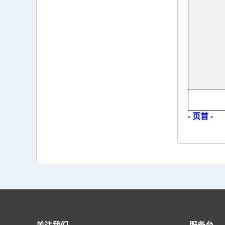
-
页首
-