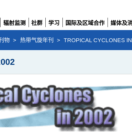
辐射监测
社群
学习
国际及区域合作
媒体及
展
展
展
展
展
开
开
开
开
开
刊物
>
热带气旋年刊
>
TROPICAL CYCLONES IN
002