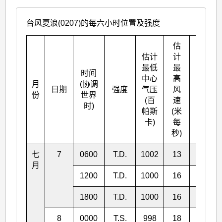
台风夏浪(0207)的每六小时位置及强度
估
估计
计
最低
最
时间
中心
高
月
(协调
北纬
日期
强度
气压
风
份
世界
° N
(百
速
时)
帕斯
(米
卡)
每
秒)
七
7
0600
T.D.
1002
13
8.7
月
1200
T.D.
1000
16
8.9
1800
T.D.
1000
16
9.1
8
0000
T.S.
998
18
9.4