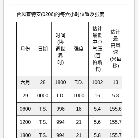
台风查特安(0206)的每六小时位置及强度
估计
估计
时间
最低
最
(协
中心
高风
北
月份
日期
调世
强度
气压
速
° N
界
(百
(米每
时)
帕斯
秒)
卡)
六月
28
1800
T.D.
1002
13
5.3
29
0000
T.D.
1000
16
5.3
155
0600
T.S.
998
18
5.4
155.6
1200
T.S.
994
21
5.6
155.7
1800
T.S.
994
21
5.8
155.7