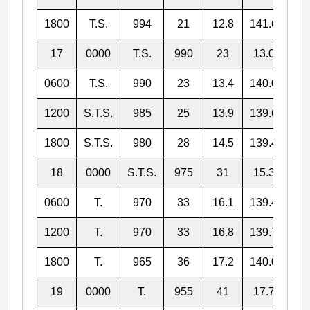
1800
T.S.
994
21
12.8
141.6
17
0000
T.S.
990
23
13.0
140
0600
T.S.
990
23
13.4
140.0
1200
S.T.S.
985
25
13.9
139.6
1800
S.T.S.
980
28
14.5
139.4
18
0000
S.T.S.
975
31
15.3
139
0600
T.
970
33
16.1
139.4
1200
T.
970
33
16.8
139.7
1800
T.
965
36
17.2
140.0
19
0000
T.
955
41
17.7
140