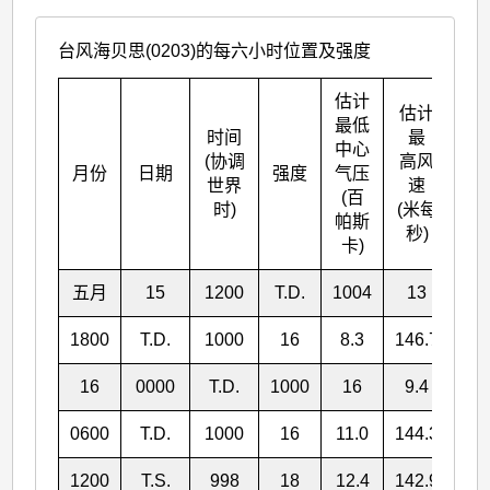
台风海贝思(0203)的每六小时位置及强度
估计
估计
最低
时间
最
中心
(协调
高风
北
月份
日期
强度
气压
世界
速
° 
(百
时)
(米每
帕斯
秒)
卡)
五月
15
1200
T.D.
1004
13
7.
1800
T.D.
1000
16
8.3
146.7
16
0000
T.D.
1000
16
9.4
145
0600
T.D.
1000
16
11.0
144.3
1200
T.S.
998
18
12.4
142.9