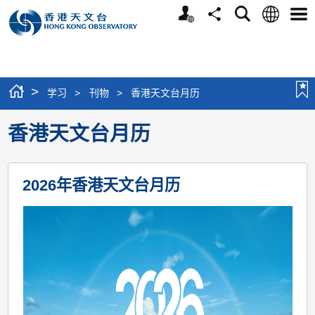
个
语
搜
分
选
人
言
寻
享
单
版
网
站
>
学习
>
刊物
>
香港天文台月历
香港天文台月历
2026年香港天文台月历