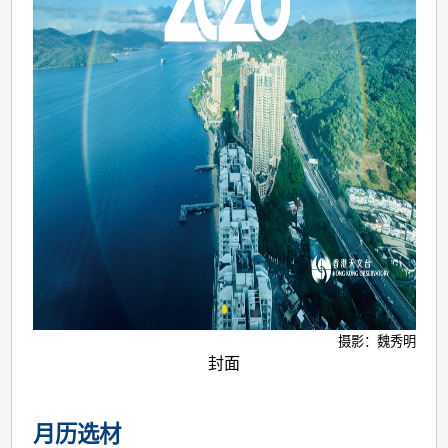
摄影：魏秀明
封面
月历选材