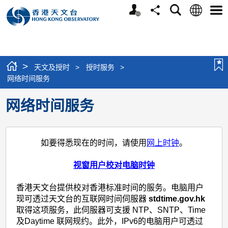
个
语
搜
分
选
人
言
寻
享
单
版
网
站
>
天文及授时
>
授时服务
>
网络时间服务
网络时间服务
如要得悉现在的时间，请使用
网上时钟
。
视窗用户校对电脑时钟
香港天文台提供校对香港标准时间的服务。电脑用户
现可透过天文台的互联网时间伺服器
stdtime.gov.hk
取得这项服务，此伺服器可支援 NTP、SNTP、Time
及Daytime 联网规约。此外，IPv6的电脑用户可透过