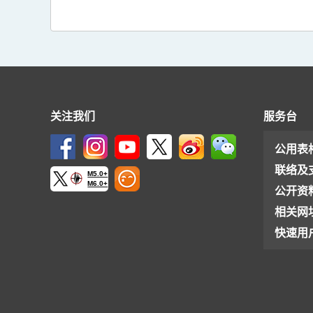
报
告
内
容
关注我们
服务台
公用表
联络及
M5.0+
M6.0+
公开资
相关网
快速用