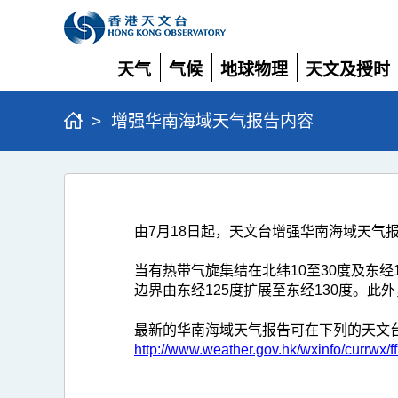
天气
气候
地球物理
天文及授时
展
展
展
展
开
开
开
开
>
增强华南海域天气报告内容
增
强
由7月18日起，天文台增强华南海域天气
华
南
当有热带气旋集结在北纬10至30度及东
海
边界由东经125度扩展至东经130度。
域
最新的华南海域天气报告可在下列的天文台
天
http://www.weather.gov.hk/wxinfo/currwx/f
气