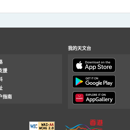
我的天文台
格
支援
料
址
户指南