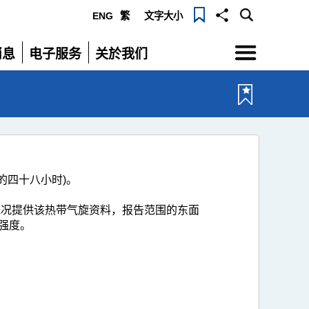
ENG
繁
文字大小
选
消息
电子服务
关於我们
单
展
展
开
开
的四十八小时)。
气概况提供该热带气旋资料，报告范围的东面
强度。