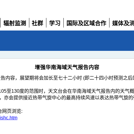
辐射监测
社群
学习
国际及区域合作
媒体及
展
展
展
展
展
开
开
开
开
开
增强华南海域天气报告内容
报告内容，展望期将会加长至七十二小时 (即二十四小时预测之后
经105至130度的范围时，天文台会在华南海域天气报告内的天
此外，亦会提供接近热带气旋中心的最高持续风速以表达热带气旋的
网页浏览:
fishc.htm