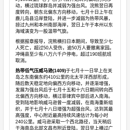
动，横过琉球群岛并减弱为强台风。浣熊翌日再
度转向，朝东北偏东方向移动，七月十日上午在
鹿儿岛县沿岸登陆，并进一步减弱为热带风暴，
掠过九州和本州南部海岸，翌日上午于本州以东
海域演变为一股温带气旋。
根据报章报导，浣熊横扫日本期间，导致至少七
人死亡，超过50人受伤，逾50万人要撤离家园。
冲绳县至少有八万六千户停电，超过190班航班
取消。
热带低气压威马逊(1409)
于七月十一日早上在关
岛之东南偏东约410公里的北太平洋西部形成，
随后数天稳定地向偏西方向移动，并逐渐增强，
发展为强台风后于七月十五和十六日期间转向西
北偏西方向移动，横过菲律宾中部后进入南海。
受到陆地影响威马逊曾一度减弱，在南海重新组
织，并于七月十八日增强为超强台风，达到其最
高强度，中心附近最高持续风速估计为每小时
240公里。威马逊采取一个西北路径，当天稍后
于海南岛北部文昌市附近登陆，翌日早上横过广