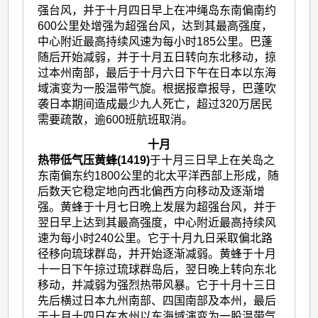
强台风，并于十月四日早上在冲绳岛东南偏南约
600公里处增强为超强台风，达到其最高强度，
中心附近最高持续风速为每小时185公里。巴蓬
随后开始减弱，并于十月五日转向东北移动，掠
过本州南部，最后于十月六日下午在日本以东海
域演变为一股温带气旋。根据报章报导，巴蓬吹
袭日本期间造成最少九人死亡，超过320万居民
需要疏散，逾600班航班取消。
十月
热带低气压黄蜂(1419)
于十月三日早上在关岛之
东南偏东约1800公里的北太平洋西部上形成，随
后数天它稳定地向西北偏西方向移动及逐渐增
强。黄蜂于十月七日晩上发展为超强台风，并于
翌日早上达到其最高强度，中心附近最高持续风
速为每小时240公里。它于十月九日采取偏北路
径移向琉球群岛，并开始逐渐减弱。黄蜂于十月
十一日下午掠过琉球群岛后，翌日晚上转向东北
移动，并减弱为强烈热带风暴。它于十月十三日
先后横过日本九州南部、四国南部及本州，最后
于十月十四日在本州以东海域演变为一股温带气