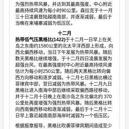
为强烈热带风暴，并达到其最高强度，中心附近
最高持续风速为每小时90公里。森拉克于十一月
三十日凌晨登陆越南南部，并逐渐减弱，最后于
当晚在柬埔寨减弱为低压区。
十二月
热带低气压黑格比(1422)
于十二月一日早上在关
岛之东南约1580公里的北太平洋西部上形成，向
西北偏西移动，当日下午发展为热带风暴。随后
数天黑格比继续增强，于十二月四日凌晨发展为
超强台风，在最高强度时中心附近最高持续风速
估计为每小时250公里。随后两天黑格比转向偏
西方向移动和逐步减弱。十二月七日黑格比横过
菲律宾中部，翌日减弱为热带风暴。十二月九日
黑格比进入南海中部后继续采取偏西路径移动，
并于十二月十日晚上在南沙岛之东北偏北约 370
公里处再度增强为强烈热带风暴。随后黑格比转
向西南偏西移动和逐渐减弱，最后于十二月十二
日早上靠近越南南部海岸时减弱为一个低压区。
根据报章报导，黑格比吹袭菲律宾期间造成至少