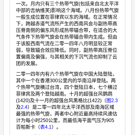
一次。月内只有三个热带气旋(包括来自北太平洋
中部的吉纳维芙)影响这个海域。八月份热带气旋
一般生成位置在菲律宾以东的海域。在正常情况
下，跨越赤道气流所产生的西南风会与副热带高
压脊南侧的偏东风形成热带辐合带，在适合的大
气条件下热带气旋会在热带辐合带内生成。但由
于该股西南气流在二零一四年八月明显较正常
弱，导致辐合效应降低。同时，副热带高压脊位
置偏南及偏强，与其相关的下沉气流也抑制了云
团的发展。
二零一四年内有六个热带气旋在中国大陆登陆，
其中一个在香港300公里内的华南沿岸登陆。两
个热带气旋横过台湾，四个登陆日本，七个横过
菲律宾及两个登陆越南。十月的超强台风鹦鹉
(1420)及十一月的超强台风黑格比(1422)（
图2.3
及
2.4
）是二零一四年北太平洋西部及南海区域
最强的热带气旋，两者中心附近最高持续风速估
计为每小时250公里，而最低海平面气压为905
百帕斯卡（
表4.1
）。