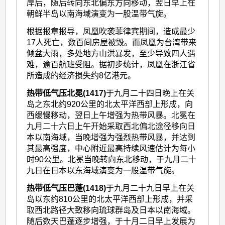
岸后，随后转向东北偏东方向移动，翌日早上在
朝鲜半岛以南海域演变为一股温带气旋。
根据报章报导，凤凰吹袭菲律宾期间，造成最少
17人死亡，数百间房屋被毁。而凤凰为台湾带来
倾盆大雨，多处地方山洪暴发，至少导致四人遇
难，逾百航班受阻。据初步统计，凤凰在浙江省
所造成的经济损失约8亿港元。
热带低气压北冕(1417)
于九月二十四日晚上在关
岛之东北约920公里的北太平洋西部上形成，向
西缓慢移动，翌日上午增强为热带风暴。北冕在
九月二十六日上午开始采取西北偏北途径移向日
本以南海域，当晚增强为强烈热带风暴，并达到
其最高强度，中心附近最高持续风速估计为每小
时90公里。北冕当晚转向东北移动，于九月二十
九日在日本以东海域演变为一股温带气旋。
热带低气压巴蓬(1418)
于九月二十九日早上在关
岛以东约810公里的北太平洋西部上形成，并采
取西北路径大致移向琉球群岛及日本以南海域。
随后数天巴蓬逐步增强，于十月二日早上发展为