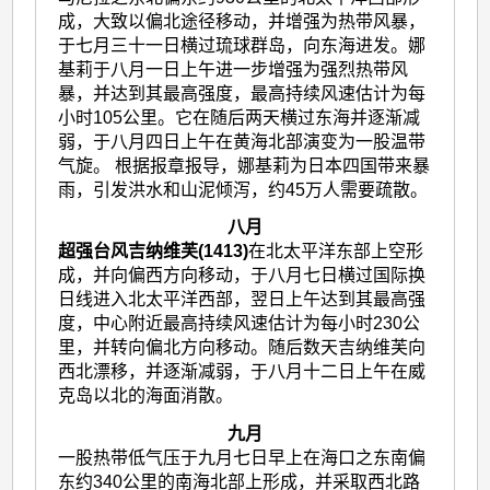
成，大致以偏北途径移动，并增强为热带风暴，
于七月三十一日横过琉球群岛，向东海进发。娜
基莉于八月一日上午进一步增强为强烈热带风
暴，并达到其最高强度，最高持续风速估计为每
小时105公里。它在随后两天横过东海并逐渐减
弱，于八月四日上午在黄海北部演变为一股温带
气旋。 根据报章报导，娜基莉为日本四国带来暴
雨，引发洪水和山泥倾泻，约45万人需要疏散。
八月
超强台风吉纳维芙(1413)
在北太平洋东部上空形
成，并向偏西方向移动，于八月七日横过国际换
日线进入北太平洋西部，翌日上午达到其最高强
度，中心附近最高持续风速估计为每小时230公
里，并转向偏北方向移动。随后数天吉纳维芙向
西北漂移，并逐渐减弱，于八月十二日上午在威
克岛以北的海面消散。
九月
一股热带低气压于九月七日早上在海口之东南偏
东约340公里的南海北部上形成，并采取西北路