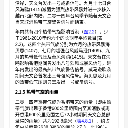
沿岸，天文台发出一号戒备信号。九月十七日台
风海鸥(1415)减弱为强烈热带风暴并进一步移入
越南北部内陆，二零一四年台风季节随著天文台
当天取消热带气旋警告信号而结束。
年内共有四个热带气旋影响香港（
图2.2
），少
于1961-2010年约六个的长期年平均数目(表
2.2)。这四个热带气旋分别为六月的热带风暴海
贝思(1407)、七月的超强台风威马逊(1409)、九
月的热带低气压及台风海鸥(1415)。天文台在海
鸥影响香港期间曾发出八号烈风或暴风信号，是
年内发出的最高热带气旋警告信号。威马逊吹袭
期间天文台曾发出三号强风信号。海贝思及九月
的热带低气压则只需发出一号戒备信号。
2.1.5 热带气旋的雨量
二零一四年热带气旋为香港带来的雨量（即由热
带气旋出现于香港600公里范围内至其消散或离
开香港600公里范围之后72小时期间天文台总部
录得的雨量）共为192.8毫米（
表4.8.1
），约占
年内总雨量2638.3毫米的百分之7.3，比1961-