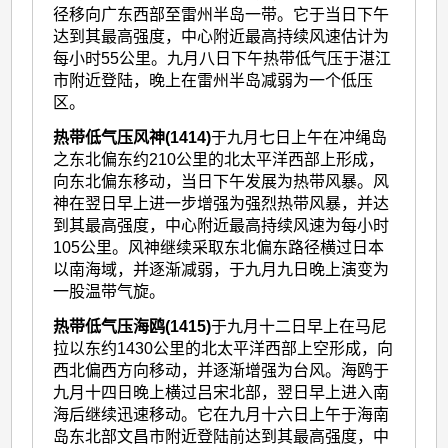
径移向广东西部至雷州半岛一带。它于当日下午
达到其最高强度，中心附近最高持续风速估计为
每小时55公里。九月八日下午热带低气压于湛江
市附近登陆，晚上在雷州半岛减弱为一个低压
区。
热带低气压风神(1414)
于九月七日上午在冲绳岛
之东北偏东约210公里的北太平洋西部上形成，
向东北偏东移动，当日下午发展为热带风暴。风
神在翌日早上进一步增强为强烈热带风暴，并达
到其最高强度，中心附近最高持续风速为每小时
105公里。风神继续采取东北偏东路径横过日本
以南海域，并逐渐减弱，于九月九日晚上演变为
一股温带气旋。
热带低气压海鸥(1415)
于九月十二日早上在马尼
拉以东约1430公里的北太平洋西部上空形成，向
西北偏西方向移动，并逐渐增强为台风。海鸥于
九月十四日晚上横过吕宋北部，翌日早上进入南
海后继续迅速移动。它在九月十六日上午于海南
岛东北部文昌市附近登陆前达到其最高强度，中