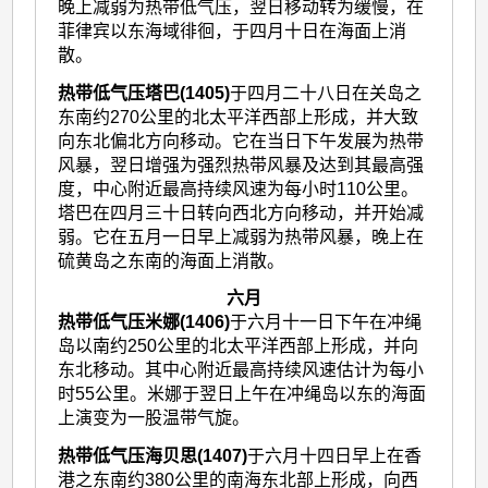
晚上减弱为热带低气压，翌日移动转为缓慢，在
菲律宾以东海域徘徊，于四月十日在海面上消
散。
热带低气压塔巴(1405)
于四月二十八日在关岛之
东南约270公里的北太平洋西部上形成，并大致
向东北偏北方向移动。它在当日下午发展为热带
风暴，翌日增强为强烈热带风暴及达到其最高强
度，中心附近最高持续风速为每小时110公里。
塔巴在四月三十日转向西北方向移动，并开始减
弱。它在五月一日早上减弱为热带风暴，晚上在
硫黄岛之东南的海面上消散。
六月
热带低气压米娜(1406)
于六月十一日下午在冲绳
岛以南约250公里的北太平洋西部上形成，并向
东北移动。其中心附近最高持续风速估计为每小
时55公里。米娜于翌日上午在冲绳岛以东的海面
上演变为一股温带气旋。
热带低气压海贝思(1407)
于六月十四日早上在香
港之东南约380公里的南海东北部上形成，向西