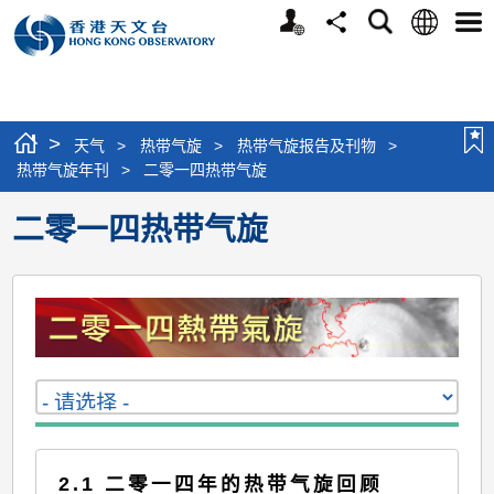
个
语
搜
分
选
人
言
寻
享
单
版
网
站
>
天气
>
热带气旋
>
热带气旋报告及刊物
>
热带气旋年刊
>
二零一四热带气旋
二零一四热带气旋
2.1 二零一四年的热带气旋回顾