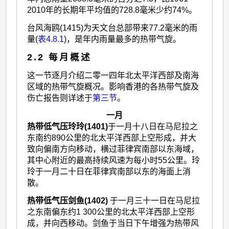
2010年的长期年平均值的728.8毫米少约74%。
台风海鸥(1415)为天文台总部带来77.2毫米的雨
量(
表4.8.1
)，是年内雨量最多的热带气旋。
2.2 每月概述
这一节逐月介绍二零一四年北太平洋西部及南海
区域的热带气旋概况。影响香港的各热带气旋及
伤亡报告则详述于
第三节
。
一月
热带低气压玲玲(1401)
于一月十八日在马尼拉之
东南约890公里的北太平洋西部上空形成，并大
致向偏南方向移动，横过菲律宾南部以东海域，
其中心附近的最高持续风速为每小时55公里。玲
玲于一月二十日在菲律宾南部以东的海面上消
散。
热带低气压剑鱼(1402)
于一月三十一日在马尼拉
之东南偏东约1 300公里的北太平洋西部上空形
成，并向西移动。剑鱼于当日下午增强为热带风