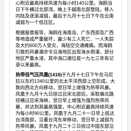
心附近最高持续风速为每小时140公里。海鸥当
日下午横过北部湾，晚上于越南北部登陆，移入
内陆及逐渐减弱，最后于九月十七日下午在云南
减弱为一个低压区。
根据报章报导，海鸥在海南岛、广东西部及广西
等地造成严重破坏，最少有三人死亡、一人失踪
及大约600万人受灾，海陆空交通瘫痪。而海鸥
引致的风暴潮亦令沿海地区出现海水倒灌，部分
地区严重水浸，其中海口潮位是一九七三年有记
录以来最高。
热带低气压凤凰(1416)
于九月十七日下午在马尼
拉以东约1340公里的北太平洋西部上空形成，大
致向西北方向移动，翌日早上增强为热带风暴。
凤凰于九月十九日掠过吕宋北部后，采取偏北路
径横过吕宋海峡，翌日早上增强为强烈热带风
暴，并达到其最高强度，中心附近最高持续风速
为每小时90公里。凤凰于九月二十一日早上抵达
台湾南部，沿著台湾东岸移动，翌日早上减弱为
热带风暴。凤凰于九月二十三日掠过中国东部沿