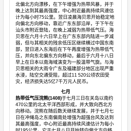
北偏北方向漂移，在下午增强为热带风暴，并于
晚上达到其最高强度，中心附近最高持续风速估
计为每小时75公里。翌日凌晨海贝思开始稳定地
向偏北方向移动，靠近广东东部沿岸，于下午在
汕头市附近登陆，在晚上减弱为热带低气压。海
贝思在六月十六日早上在广东东部内陆进一步减
弱，但与其相关的残余低压区继续横过中国东南
部，翌日进入东海后在下午再度增强为热带低气
压，并向东北偏东方向移动，最后于六月十八日
早上在日本以南海域演变为一股温带气旋。与海
贝思相关的大雨令广东及福建部分地区出现严重
水浸，陆空交通受阻，超过11 520公顷农田受
灾，经济损失达5亿7千万元人民币。
七月
热带低气压浣熊(1408)
于七月三日在关岛以南约
470公里的北太平洋西部形成，并大致向西北方
向移动。浣熊在随后数天继续发展，并于七月七
日在冲绳岛之东南偏南处增强为超强台风及达到
其最高强度，中心附近最高持续风速估计为每小
时195公里。它于七月八日开始转向偏北方向移