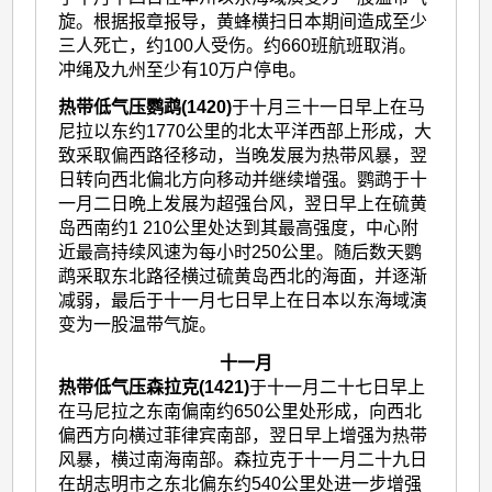
旋。根据报章报导，黄蜂横扫日本期间造成至少
三人死亡，约100人受伤。约660班航班取消。
冲绳及九州至少有10万户停电。
热带低气压鹦鹉(1420)
于十月三十一日早上在马
尼拉以东约1770公里的北太平洋西部上形成，大
致采取偏西路径移动，当晚发展为热带风暴，翌
日转向西北偏北方向移动并继续增强。鹦鹉于十
一月二日晩上发展为超强台风，翌日早上在硫黄
岛西南约1 210公里处达到其最高强度，中心附
近最高持续风速为每小时250公里。随后数天鹦
鹉采取东北路径横过硫黄岛西北的海面，并逐渐
减弱，最后于十一月七日早上在日本以东海域演
变为一股温带气旋。
十一月
热带低气压森拉克(1421)
于十一月二十七日早上
在马尼拉之东南偏南约650公里处形成，向西北
偏西方向横过菲律宾南部，翌日早上增强为热带
风暴，横过南海南部。森拉克于十一月二十九日
在胡志明市之东北偏东约540公里处进一步增强