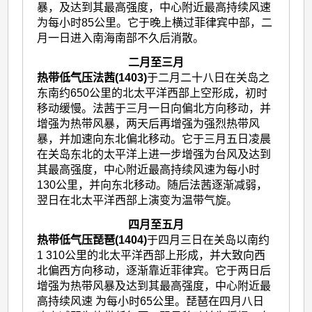
暴，及达到其最高强度，中心附近最高持续风速
为每小时85公里。它于晚上横过菲律宾中部，二
月一日进入南海南部不久后消散。
二月至三月
热带低气压法茜(1403)
于二月二十八日在关岛之
东南约650公里的北太平洋西部上空形成，初时
移动缓慢。法茜于三月一日向偏北方向移动，并
增强为热带风暴，两天后再增强为强烈热带风
暴，并加速向东北偏北移动。它于三月五日凌晨
在关岛东北的太平洋上进一步增强为台风及达到
其最高强度，中心附近最高持续风速为每小时
130公里，并向东北移动。随后法茜逐渐减弱，
翌日在北太平洋西部上演变为温带气旋。
四月至五月
热带低气压琵琶(1404)
于四月三日在关岛以南约
1 310公里的北太平洋西部上形成，并大致向西
北偏西方向移动，逐渐靠近菲律宾。它于两日后
增强为热带风暴及达到其最高强度，中心附近最
高持续风速 为每小时65公里。琵琶在四月八日