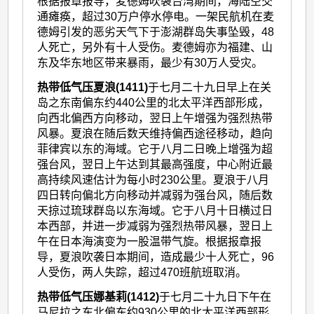
根据报章报导，麦德姆吹袭台湾期间，海陆空交
通瘫痪，超过30万户停水停电。一架民航机在麦
德姆引发的恶劣天气下于澎湖群岛失事坠毁，48
人死亡，另外有十人受伤。麦德姆亦为福建、山
东及华东地区带来暴雨，最少有30万人受灾。
热带低气压夏浪(1411)
于七月二十九日早上在关
岛之东南偏东约440公里的北太平洋西部形成，
向西北偏西方向移动，翌日上午增强为强烈热带
风暴。夏浪在随后数天维持偏西途径移动，趋向
菲律宾以东的海域。它于八月二日晚上增强为超
强台风，翌日上午达到其最高强度，中心附近最
高持续风速估计为每小时230公里。夏浪于八月
四日转向偏北方向移动并减弱为强台风，随后数
天掠过琉球群岛以东海域。它于八月十日横过日
本西部，并进一步减弱为强烈热带风暴，翌日上
午在日本海演变为一股温带气旋。根据报章报
导，夏浪吹袭日本期间，造成最少十人死亡，96
人受伤，两人失踪，超过470班航班取消。
热带低气压娜基莉(1412)
于七月二十九日下午在
马尼拉之东北偏东约930公里的北太平洋西部形