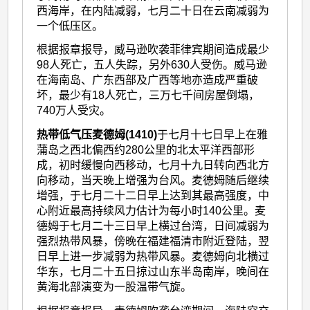
西海岸，在内陆减弱，七月二十日在云南减弱为
一个低压区。
根据报章报导，威马逊吹袭菲律宾期间造成最少
98人死亡，五人失踪，另外630人受伤。威马逊
在海南岛、广东西部及广西等地亦造成严重破
坏，最少有18人死亡，三万七千间房屋倒塌，
740万人受灾。
热带低气压麦德姆(1410)
于七月十七日早上在雅
蒲岛之西北偏西约280公里的北太平洋西部形
成，初时缓慢向西移动，七月十九日转向西北方
向移动，当天晚上增强为台风。麦德姆随后继续
增强，于七月二十二日早上达到其最高强度，中
心附近最高持续风力估计为每小时140公里。麦
德姆于七月二十三日早上横过台湾，日间减弱为
强烈热带风暴，傍晚在福建福清市附近登陆，翌
日早上进一步减弱为热带风暴。麦德姆向北横过
华东，七月二十五日掠过山东半岛南岸，晚间在
黄海北部演变为一股温带气旋。