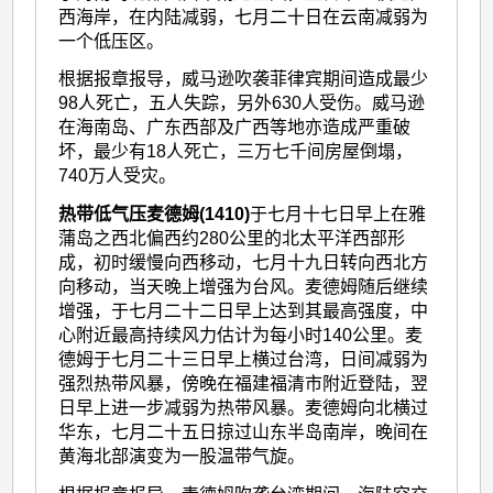
西海岸，在内陆减弱，七月二十日在云南减弱为
一个低压区。
根据报章报导，威马逊吹袭菲律宾期间造成最少
98人死亡，五人失踪，另外630人受伤。威马逊
在海南岛、广东西部及广西等地亦造成严重破
坏，最少有18人死亡，三万七千间房屋倒塌，
740万人受灾。
热带低气压麦德姆(1410)
于七月十七日早上在雅
蒲岛之西北偏西约280公里的北太平洋西部形
成，初时缓慢向西移动，七月十九日转向西北方
向移动，当天晚上增强为台风。麦德姆随后继续
增强，于七月二十二日早上达到其最高强度，中
心附近最高持续风力估计为每小时140公里。麦
德姆于七月二十三日早上横过台湾，日间减弱为
强烈热带风暴，傍晚在福建福清市附近登陆，翌
日早上进一步减弱为热带风暴。麦德姆向北横过
华东，七月二十五日掠过山东半岛南岸，晚间在
黄海北部演变为一股温带气旋。