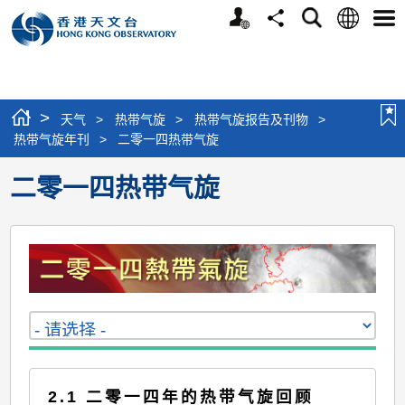
个
语
搜
分
选
人
言
寻
享
单
版
网
站
>
天气
>
热带气旋
>
热带气旋报告及刊物
>
热带气旋年刊
>
二零一四热带气旋
二零一四热带气旋
2.1 二零一四年的热带气旋回顾