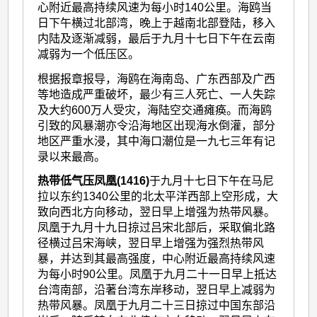
心附近最高持续风速为每小时140公里。海鸥当
日下午横过北部湾，晚上于越南北部登陆，移入
内陆及逐渐减弱，最后于九月十七日下午在云南
减弱为一个低压区。
根据报章报导，海鸥在海南岛、广东西部及广西
等地造成严重破坏，最少有三人死亡、一人失踪
及大约600万人受灾，海陆空交通瘫痪。而海鸥
引致的风暴潮亦令沿海地区出现海水倒灌，部分
地区严重水浸，其中海口潮位是一九七三年有记
录以来最高。
热带低气压凤凰(1416)
于九月十七日下午在马尼
拉以东约1340公里的北太平洋西部上空形成，大
致向西北方向移动，翌日早上增强为热带风暴。
凤凰于九月十九日掠过吕宋北部后，采取偏北路
径横过吕宋海峡，翌日早上增强为强烈热带风
暴，并达到其最高强度，中心附近最高持续风速
为每小时90公里。凤凰于九月二十一日早上抵达
台湾南部，沿著台湾东岸移动，翌日早上减弱为
热带风暴。凤凰于九月二十三日掠过中国东部沿