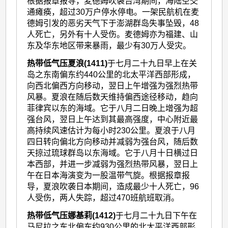
根据报章报导，麦德姆吹袭台湾期间，海陆空交
通瘫痪，超过30万户停水停电。一架民航机在麦
德姆引发的恶劣天气下于澎湖群岛失事坠毁，48
人死亡，另外有十人受伤。麦德姆亦为福建、山
东及华东地区带来暴雨，最少有30万人受灾。
热带低气压夏浪(1411)
于七月二十九日早上在关
岛之东南偏东约440公里的北太平洋西部形成，
向西北偏西方向移动，翌日上午增强为强烈热带
风暴。夏浪在随后数天维持偏西途径移动，趋向
菲律宾以东的海域。它于八月二日晚上增强为超
强台风，翌日上午达到其最高强度，中心附近最
高持续风速估计为每小时230公里。夏浪于八月
四日转向偏北方向移动并减弱为强台风，随后数
天掠过琉球群岛以东海域。它于八月十日横过日
本西部，并进一步减弱为强烈热带风暴，翌日上
午在日本海演变为一股温带气旋。根据报章报
导，夏浪吹袭日本期间，造成最少十人死亡，96
人受伤，两人失踪，超过470班航班取消。
热带低气压娜基莉(1412)
于七月二十九日下午在
马尼拉之东北偏东约930公里的北太平洋西部形