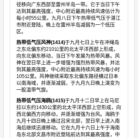
径移向广东西部至雷州半岛一带。它于当日下午
达到其最高强度，中心附近最高持续风速估计为
每小时55公里。九月八日下午热带低气压于湛江
市附近登陆，晚上在雷州半岛减弱为一个低压
区。
热带低气压风神(1414)
于九月七日上午在冲绳岛
之东北偏东约210公里的北太平洋西部上形成，
向东北偏东移动，当日下午发展为热带风暴。风
神在翌日早上进一步增强为强烈热带风暴，并达
到其最高强度，中心附近最高持续风速为每小时
105公里。风神继续采取东北偏东路径横过日本
以南海域，并逐渐减弱，于九月九日晚上演变为
一股温带气旋。
热带低气压海鸥(1415)
于九月十二日早上在马尼
拉以东约1430公里的北太平洋西部上空形成，向
西北偏西方向移动，并逐渐增强为台风。海鸥于
九月十四日晚上横过吕宋北部，翌日早上进入南
海后继续迅速移动。它在九月十六日上午于海南
岛东北部文昌市附近登陆前达到其最高强度，中