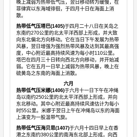
晚上减弱为热带低气压，翌日移动转为缓慢，在
菲律宾以东海域徘徊，于四月十日在海面上消
散。
热带低气压塔巴(1405)
于四月二十八日在关岛之
东南约270公里的北太平洋西部上形成，并大致
向东北偏北方向移动。它在当日下午发展为热带
风暴，翌日增强为强烈热带风暴及达到其最高强
度，中心附近最高持续风速为每小时110公里。
塔巴在四月三十日转向西北方向移动，并开始减
弱。它在五月一日早上减弱为热带风暴，晚上在
硫黄岛之东南的海面上消散。
六月
热带低气压米娜(1406)
于六月十一日下午在冲绳
岛以南约250公里的北太平洋西部上形成，并向
东北移动。其中心附近最高持续风速估计为每小
时55公里。米娜于翌日上午在冲绳岛以东的海面
上演变为一股温带气旋。
热带低气压海贝思(1407)
于六月十四日早上在香
港之东南约380公里的南海东北部上形成，向西