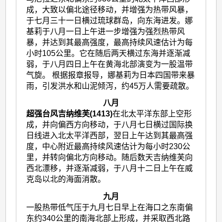
成，大致以偏北途径移动，并增强为热带风暴，
于七月三十一日横过琉球群岛，向东海进发。娜
基莉于八月一日上午进一步增强为强烈热带风
暴，并达到其最高强度，最高持续风速估计为每
小时105公里。它在随后两天横过东海并逐渐减
弱，于八月四日上午在黄海北部演变为一股温带
气旋。 根据报章报导，娜基莉为日本四国带来暴
雨，引发洪水和山泥倾泻，约45万人需要疏散。
八月
超强台风吉纳维芙(1413)
在北太平洋东部上空形
成，并向偏西方向移动，于八月七日横过国际换
日线进入北太平洋西部，翌日上午达到其最高强
度，中心附近最高持续风速估计为每小时230公
里，并转向偏北方向移动。随后数天吉纳维芙向
西北漂移，并逐渐减弱，于八月十二日上午在威
克岛以北的海面消散。
九月
一股热带低气压于九月七日早上在海口之东南偏
东约340公里的南海北部上形成，并采取西北路