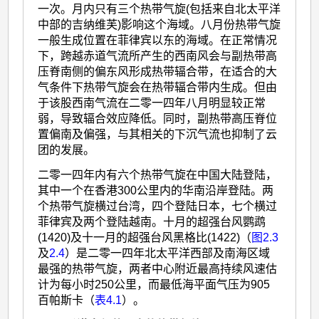
一次。月内只有三个热带气旋(包括来自北太平洋
中部的吉纳维芙)影响这个海域。八月份热带气旋
一般生成位置在菲律宾以东的海域。在正常情况
下，跨越赤道气流所产生的西南风会与副热带高
压脊南侧的偏东风形成热带辐合带，在适合的大
气条件下热带气旋会在热带辐合带内生成。但由
于该股西南气流在二零一四年八月明显较正常
弱，导致辐合效应降低。同时，副热带高压脊位
置偏南及偏强，与其相关的下沉气流也抑制了云
团的发展。
二零一四年内有六个热带气旋在中国大陆登陆，
其中一个在香港300公里内的华南沿岸登陆。两
个热带气旋横过台湾，四个登陆日本，七个横过
菲律宾及两个登陆越南。十月的超强台风鹦鹉
(1420)及十一月的超强台风黑格比(1422)（
图2.3
及
2.4
）是二零一四年北太平洋西部及南海区域
最强的热带气旋，两者中心附近最高持续风速估
计为每小时250公里，而最低海平面气压为905
百帕斯卡（
表4.1
）。