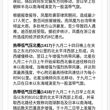
岸后，随后转向东北偏东方向移动，翌日早上在
朝鲜半岛以南海域演变为一股温带气旋。
根据报章报导，凤凰吹袭菲律宾期间，造成最少
17人死亡，数百间房屋被毁。而凤凰为台湾带来
倾盆大雨，多处地方山洪暴发，至少导致四人遇
难，逾百航班受阻。据初步统计，凤凰在浙江省
所造成的经济损失约8亿港元。
热带低气压北冕(1417)
于九月二十四日晚上在关
岛之东北约920公里的北太平洋西部上形成，向
西缓慢移动，翌日上午增强为热带风暴。北冕在
九月二十六日上午开始采取西北偏北途径移向日
本以南海域，当晚增强为强烈热带风暴，并达到
其最高强度，中心附近最高持续风速估计为每小
时90公里。北冕当晚转向东北移动，于九月二十
九日在日本以东海域演变为一股温带气旋。
热带低气压巴蓬(1418)
于九月二十九日早上在关
岛以东约810公里的北太平洋西部上形成，并采
取西北路径大致移向琉球群岛及日本以南海域。
随后数天巴蓬逐步增强，于十月二日早上发展为