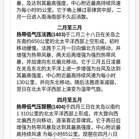
暴，及达到其最高强度，中心附近最高持续风速
为每小时85公里。它于晚上横过菲律宾中部，二
月一日进入南海南部不久后消散。
二月至三月
热带低气压法茜(1403)
于二月二十八日在关岛之
东南约650公里的北太平洋西部上空形成，初时
移动缓慢。法茜于三月一日向偏北方向移动，并
增强为热带风暴，两天后再增强为强烈热带风
暴，并加速向东北偏北移动。它于三月五日凌晨
在关岛东北的太平洋上进一步增强为台风及达到
其最高强度，中心附近最高持续风速为每小时
130公里，并向东北移动。随后法茜逐渐减弱，
翌日在北太平洋西部上演变为温带气旋。
四月至五月
热带低气压琵琶(1404)
于四月三日在关岛以南约
1 310公里的北太平洋西部上形成，并大致向西
北偏西方向移动，逐渐靠近菲律宾。它于两日后
增强为热带风暴及达到其最高强度，中心附近最
高持续风速 为每小时65公里。琵琶在四月八日