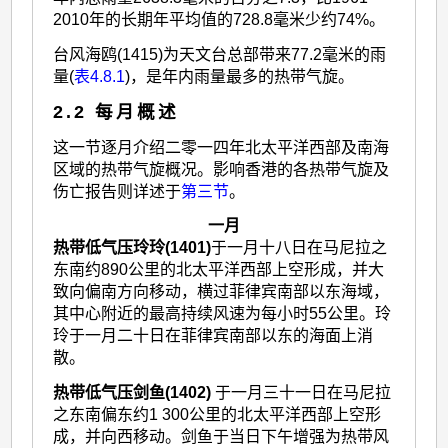
2010年的长期年平均值的728.8毫米少约74%。
台风海鸥(1415)为天文台总部带来77.2毫米的雨
量(
表4.8.1
)，是年内雨量最多的热带气旋。
2.2 每月概述
这一节逐月介绍二零一四年北太平洋西部及南海
区域的热带气旋概况。影响香港的各热带气旋及
伤亡报告则详述于
第三节
。
一月
热带低气压玲玲(1401)
于一月十八日在马尼拉之
东南约890公里的北太平洋西部上空形成，并大
致向偏南方向移动，横过菲律宾南部以东海域，
其中心附近的最高持续风速为每小时55公里。玲
玲于一月二十日在菲律宾南部以东的海面上消
散。
热带低气压剑鱼(1402)
于一月三十一日在马尼拉
之东南偏东约1 300公里的北太平洋西部上空形
成，并向西移动。剑鱼于当日下午增强为热带风