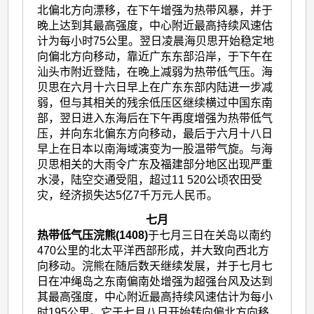
北偏北方向漂移，在下午增强为热带风暴，并于
晚上达到其最高强度，中心附近最高持续风速估
计为每小时75公里。翌日凌晨海贝思开始稳定地
向偏北方向移动，靠近广东东部沿岸，于下午在
汕头市附近登陆，在晚上减弱为热带低气压。海
贝思在六月十六日早上在广东东部内陆进一步减
弱，但与其相关的残余低压区继续横过中国东南
部，翌日进入东海后在下午再度增强为热带低气
压，并向东北偏东方向移动，最后于六月十八日
早上在日本以南海域演变为一股温带气旋。与海
贝思相关的大雨令广东及福建部分地区出现严重
水浸，陆空交通受阻，超过11 520公顷农田受
灾，经济损失达5亿7千万元人民币。
七月
热带低气压浣熊(1408)
于七月三日在关岛以南约
470公里的北太平洋西部形成，并大致向西北方
向移动。浣熊在随后数天继续发展，并于七月七
日在冲绳岛之东南偏南处增强为超强台风及达到
其最高强度，中心附近最高持续风速估计为每小
时195公里。它于七月八日开始转向偏北方向移