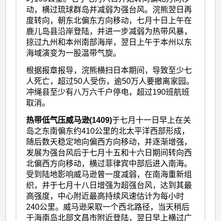
动，横过琉球群岛并减弱为强台风。浣熊翌日再
度转向，朝东北偏东方向移动，七月十日上午在
鹿儿岛县沿岸登陆，并进一步减弱为热带风暴，
掠过九州和本州南部海岸，翌日上午于本州以东
海域演变为一股温带气旋。
根据报章报导，浣熊横扫日本期间，导致至少七
人死亡，超过50人受伤，逾50万人要撤离家园。
冲绳县至少有八万六千户停电，超过190班航班
取消。
热带低气压威马逊(1409)
于七月十一日早上在关
岛之东南偏东约410公里的北太平洋西部形成，
随后数天稳定地向偏西方向移动，并逐渐增强，
发展为强台风后于七月十五和十六日期间转向西
北偏西方向移动，横过菲律宾中部后进入南海。
受到陆地影响威马逊曾一度减弱，在南海重新组
织，并于七月十八日增强为超强台风，达到其最
高强度，中心附近最高持续风速估计为每小时
240公里。威马逊采取一个西北路径，当天稍后
于海南岛北部文昌市附近登陆，翌日早上横过广