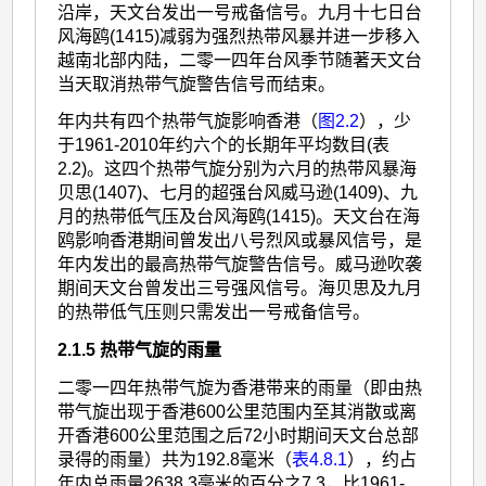
沿岸，天文台发出一号戒备信号。九月十七日台
风海鸥(1415)减弱为强烈热带风暴并进一步移入
越南北部内陆，二零一四年台风季节随著天文台
当天取消热带气旋警告信号而结束。
年内共有四个热带气旋影响香港（
图2.2
），少
于1961-2010年约六个的长期年平均数目(表
2.2)。这四个热带气旋分别为六月的热带风暴海
贝思(1407)、七月的超强台风威马逊(1409)、九
月的热带低气压及台风海鸥(1415)。天文台在海
鸥影响香港期间曾发出八号烈风或暴风信号，是
年内发出的最高热带气旋警告信号。威马逊吹袭
期间天文台曾发出三号强风信号。海贝思及九月
的热带低气压则只需发出一号戒备信号。
2.1.5 热带气旋的雨量
二零一四年热带气旋为香港带来的雨量（即由热
带气旋出现于香港600公里范围内至其消散或离
开香港600公里范围之后72小时期间天文台总部
录得的雨量）共为192.8毫米（
表4.8.1
），约占
年内总雨量2638.3毫米的百分之7.3，比1961-