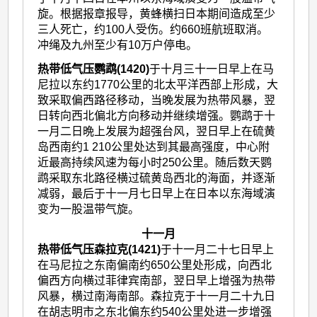
旋。根据报章报导，黄蜂横扫日本期间造成至少
三人死亡，约100人受伤。约660班航班取消。
冲绳及九州至少有10万户停电。
热带低气压鹦鹉(1420)
于十月三十一日早上在马
尼拉以东约1770公里的北太平洋西部上形成，大
致采取偏西路径移动，当晚发展为热带风暴，翌
日转向西北偏北方向移动并继续增强。鹦鹉于十
一月二日晩上发展为超强台风，翌日早上在硫黄
岛西南约1 210公里处达到其最高强度，中心附
近最高持续风速为每小时250公里。随后数天鹦
鹉采取东北路径横过硫黄岛西北的海面，并逐渐
减弱，最后于十一月七日早上在日本以东海域演
变为一股温带气旋。
十一月
热带低气压森拉克(1421)
于十一月二十七日早上
在马尼拉之东南偏南约650公里处形成，向西北
偏西方向横过菲律宾南部，翌日早上增强为热带
风暴，横过南海南部。森拉克于十一月二十九日
在胡志明市之东北偏东约540公里处进一步增强