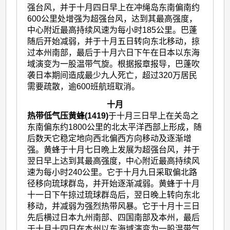
强台风，并于十月四日早上在冲绳岛东南偏南约
600公里处增强为超强台风，达到其最高强度，
中心附近最高持续风速为每小时185公里。巴蓬
随后开始减弱，并于十月五日转向东北移动，掠
过本州南部，最后于十月六日下午在日本以东海
域演变为一股温带气旋。根据报章报导，巴蓬吹
袭日本期间造成最少九人死亡，超过320万居民
需要疏散，逾600班航班取消。
十月
热带低气压黄蜂(1419)
于十月三日早上在关岛之
东南偏东约1800公里的北太平洋西部上形成，随
后数天它稳定地向西北偏西方向移动及逐渐增
强。黄蜂于十月七日晩上发展为超强台风，并于
翌日早上达到其最高强度，中心附近最高持续风
速为每小时240公里。它于十月九日采取偏北路
径移向琉球群岛，并开始逐渐减弱。黄蜂于十月
十一日下午掠过琉球群岛后，翌日晚上转向东北
移动，并减弱为强烈热带风暴。它于十月十三日
先后横过日本九州南部、四国南部及本州，最后
于十月十四日在本州以东海域演变为一股温带气