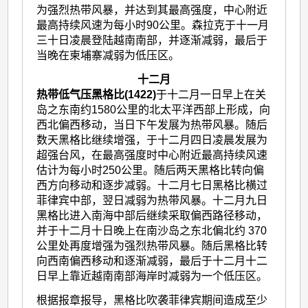
为强烈热带风暴，并达到其最高强度，中心附近
最高持续风速为每小时90公里。森拉克于十一月
三十日凌晨登陆越南南部，并逐渐减弱，最后于
当晚在柬埔寨减弱为低压区。
十二月
热带低气压黑格比(1422)
于十二月一日早上在关
岛之东南约1580公里的北太平洋西部上形成，向
西北偏西移动，当日下午发展为热带风暴。随后
数天黑格比继续增强，于十二月四日凌晨发展为
超强台风，在最高强度时中心附近最高持续风速
估计为每小时250公里。随后两天黑格比转向偏
西方向移动和逐步减弱。十二月七日黑格比横过
菲律宾中部，翌日减弱为热带风暴。十二月九日
黑格比进入南海中部后继续采取偏西路径移动，
并于十二月十日晚上在南沙岛之东北偏北约 370
公里处再度增强为强烈热带风暴。随后黑格比转
向西南偏西移动和逐渐减弱，最后于十二月十二
日早上靠近越南南部海岸时减弱为一个低压区。
根据报章报导，黑格比吹袭菲律宾期间造成至少