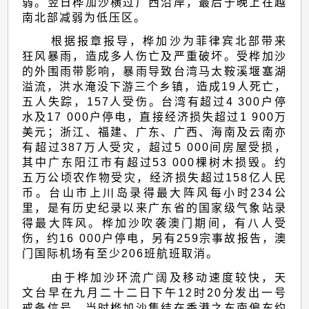
弱。翌日桦加沙横过广西沿岸，最后于晚上在越
南北部减弱为低压区。
根据报章报导，桦加沙为菲律宾北部带来
狂风暴雨，造成多人伤亡及严重破坏。受桦加沙
的外围雨带影响，暴雨导致台湾马太鞍溪堰塞湖
溢流，洪水淹没下游三个乡镇，造成19人死亡，
五人失踪，157人受伤。台湾有超过4 300户停
水及17 000户停电，直接经济损失超过1 900万
美元；浙江、福建、广东、广西、海南及云南亦
有超过387万人受灾，超过5 000间房屋受损，
其中广东阳江市有超过53 000棵树木损毁。约
五万公顷农作物受灾，经济损失超过158亿人民
币。台山市上川岛录得最大阵风每小时234公
里，是有历史纪录以来广东省的国家级气象站录
得最大阵风。桦加沙吹袭澳门期间，有八人受
伤，约16 000户停电，另有259宗事故报告，澳
门国际机场有至少206班航班取消。
由于桦加沙环流广阔及移动速度较快，天
文台早在九月二十二日下午12时20分发出一号
戒备信号，当时桦加沙集结在香港之东南偏东约