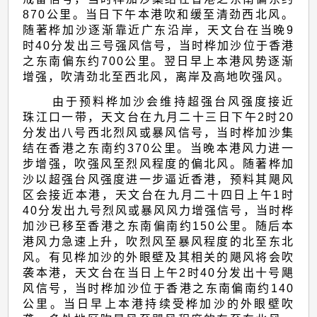
870公里。当日下午本港吹和缓至清劲西北风。
随著桦加沙逐渐靠近广东沿岸，天文台在当晚9
时40分发出三号强风信号，当时桦加沙位于香港
之东南偏东约700公里。翌日早上本港风势逐渐
增强，吹清劲北至西北风，离岸及高地吹强风。
由于预料桦加沙会维持超强台风强度接近
珠江口一带，天文台在九月二十三日下午2时20
分发出八号西北烈风或暴风信号，当时桦加沙集
结在香港之东南约370公里。当晚本港风力进一
步增强，吹强风至烈风程度的偏北风。随著桦加
沙以超强台风强度进一步逼近香港，预料其飓风
区会接近本港，天文台在九月二十四日上午1时
40分发出九号烈风或暴风风力增强信号，当时桦
加沙已移至香港之东南偏南约150公里。随后本
港风力急速上升，吹烈风至暴风程度的北至东北
风。有见桦加沙的外眼壁及其相关的飓风将会吹
袭本港，天文台在当日上午2时40分发出十号飓
风信号，当时桦加沙位于香港之东南偏南约140
公里。当日早上本港持续受桦加沙的外眼壁吹