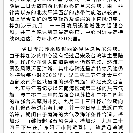
的
随后三日大致向西北偏西移向吕宋海峡。由于菲
报
律宾以东的北太平洋西部的热带气旋潜热较高，
告
加上配合良好的高空辐散及偏弱的垂直风切变，
桦加沙于九月二十一日凌晨迅速增强为超强台
风，并于当晚达到其最高强度，中心附近最高持
续风速估计为每小时230公里。
翌日桦加沙采取偏西路径横过吕宋海峡。
由于桦加沙的中心没有经过吕宋及台湾等主要陆
地，桦加沙在进入南海后结构仍然完整、环流广
阔及风眼浑圆清晰，其中心附近最高持续风速仍
维持约每小时230公里，是二零二五年北太平洋
西部及南海区域最强的热带气旋；亦是天文台自
一九五零年有记录以来南海区域第二强的热带气
旋，与二零二三年的超强台风苏拉和二零二四年
的超强台风摩羯并列。九月二十三日桦加沙转向
西北偏西横过南海北部，并于翌日早上靠近广东
沿岸，期间由于南海的大气及海洋条件合适，桦
加沙一直维持超强台风强度。桦加沙于九月二十
四日下午在广东阳江市附近登陆，随后迅速减