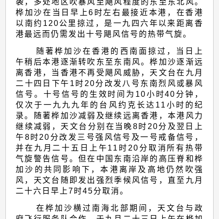
袭，多处地区吹暴风至飓风程度的东至东北风。
桦加沙在当日早上6时左右最接近本港，在香港
以南约120公里掠过，是一九四六年以来距离香
港最远而仍需发出十号飓风信号的热带气旋。
随著桦加沙在香港的西南面掠过，当日上
午稍后本港逐渐转吹东至东南风。桦加沙逐渐远
离香港，当香港不再受飓风威胁，天文台在九月
二十四日下午1时20分改发八号东南烈风或暴风
信号。十号信号的生效时间为10小时40分钟，
仅次于一九九九年的台风约克长达11小时的纪
录。随著桦加沙减弱及继续远离香港，本港风力
继续减弱，天文台分别在当晚8时20分及翌日上
午8时20分改发三号强风信号及一号戒备信号，
并在九月二十五日上午11时20分取消所有热带
气旋警告信号。但在中国东南沿岸的高压脊和桦
加沙的共同影响下，本港离岸及高地仍然吹强
风，天文台随即发出强烈季候风信号，直至九月
二十六日早上7时45分取消。
在桦加沙横过南海北部期间，天文台与政
府飞行服务队合作，于九月二十三日上午在桦加