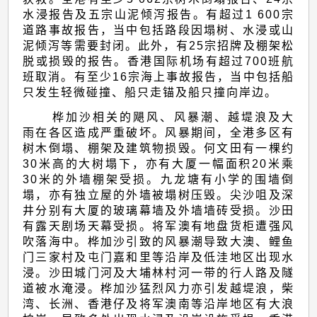
水浸报告及五宗山泥倾泻报告。有超过1 600宗
道路事故报告，当中包括路段因塌树、水浸或山
泥倾泻等需要封闭。此外，有25宗招牌及棚架松
脱或损毁的报告。香港国际机场有超过700班航
班取消。有至少16宗海上事故报告，当中包括船
只发生轻微碰撞、船只走锚及船只撞向岸边。
桦加沙相关的飓风、风暴潮、越堤浪及大
雨在各区造成严重破坏。风暴期间，全港多区有
树木倒塌、棚架及建筑物损毁。何文田有一棵约
30米高的大树塌下，亦有大厦一幅面积20米乘
30米的外墙棚架受损。九龙塘有小学的围墙倒
塌，亦有独立屋的外墙被塌树压毁。尖沙咀及深
井分别有大厦的玻璃幕墙及外墙墙砖受损。沙田
有露天剧场天幕受损。将军澳有地盘货柜遭强风
吹落海中。桦加沙引致的风暴潮导致大澳、鲤鱼
门三家村及屯门嘉和里等沿岸及低洼地区出现水
浸。沙田城门河及大埔林村河一带的行人路及隧
道被水淹浸。桦加沙猛烈风力亦引发越堤浪，柴
湾、长洲、香港仔及将军澳南等沿岸地区有大浪