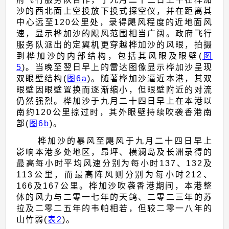
沙的西北面上空投放下投式探空仪，并在距离其
中心远至120公里处，录得飓风程度的近地面风
速，显示桦加沙的飓风范围相当广阔。政府飞行
服务队派出的定翼机更穿越桦加沙的风眼，拍摄
到桦加沙的内部结构，包括其风眼及眼壁(
图
5
)。当晚至翌日早上的雷达图像显示桦加沙呈现
双眼壁结构(
图6a
)。随著桦加沙逼近本港，其双
眼壁因眼壁置换而逐渐缩小，但眼壁附近的对流
仍然强烈。桦加沙于九月二十四日早上在本港以
南约120公里掠过时，其外眼壁持续吹袭香港南
部(
图6b
)。
桦加沙的暴风至飓风于九月二十四日早上
影响本港多处地区，昂坪、横澜岛及长洲录得的
最高每小时平均风速分别为每小时137、132及
113公里，而最高阵风则分别为每小时212、
166及167公里。桦加沙吹袭香港期间，本港整
体的风力与二零一七年的天鸽、二零二三年的苏
拉及二零二五年的韦帕相若，但较二零一八年的
山竹弱(
表2
)。