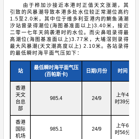
由于桦加沙接近本港时正值天文涨潮，其
引致的风暴潮导致本港多处水位较正常潮位高约
1.5至2.0米，其中位于维多利亚港内的鰂鱼涌潮
汐站曾录得潮位(海图基准面以上)3.40米，接近
二零一七年天鸽袭港时的水位。而尖鼻咀录得最
高潮位(海图基准面以上)3.77米，大埔滘则录得
最大风暴潮(天文潮高度以上) 2.10米。各站录得
的最低瞬时海平面气压如下：
最低瞬时海平面气压
站
日期/月份
时间
(百帕斯卡)
香港
天文
上午4
985.4
24/9
台总
时39分
部
香港
上午6
国际
985.1
24/9
时56分
机场