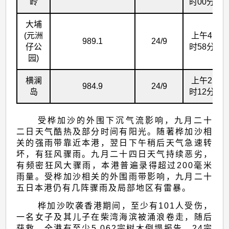
岭
时00分
大埔
(元洲
上午4
989.1
24/9
仔公
时58分
园)
横澜
上午2
984.9
24/9
岛
时12分
受桦加沙的外围下沉气流影响，九月二十
二日天气酷热及部分时间有阳光。随著桦加沙相
关的强雨带靠近本港，翌日下午稍后天气急速转
坏，有狂风骤雨。九月二十四日天气持续恶劣，
有频密狂风大骤雨，本港普遍录得超过200毫米
雨量。受桦加沙相关的外围雨带影响，九月二十
五日本港仍有几阵骤雨及局部地区有雷暴。
桦加沙吹袭香港期间，至少有101人受伤，
一名女子及其儿子在柴湾海滨被涌浪卷走，随后
获救。全港有至少5 062宗树木倒塌报告、24宗