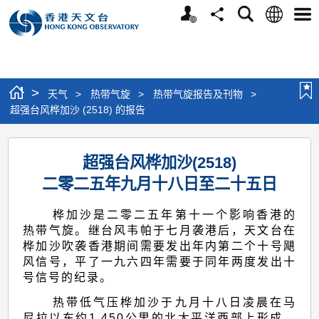
个
语
搜
分
选
人
言
寻
享
单
版
网
站
>
天气
>
热带气旋
>
热带气旋报告及刊物
>
超强台风桦加沙 (2518) 的报告
超
超强台风桦加沙(2518)
强
二零二五年九月十八日至二十五日
台
风
桦加沙是二零二五年第十一个影响香港的
桦
热带气旋。继台风韦帕于七月袭港后，天文台在
桦加沙吹袭香港期间需要发出年内第二个十号飓
加
风信号，平了一九六四年需要于同年两度发出十
沙
号信号的纪录。
(2518)
热带低气压桦加沙于九月十八日凌晨在马
尼拉以东约1 450公里的北太平洋西部上形成，