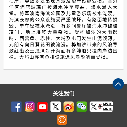
拍岸，导致多处出现水浸及沿岸设施受损。香港
仔有酒店玻璃门被海水冲至爆裂，海水涌入大
堂。将军澳南海滨公园及儿童游乐场被水淹浸，
海滨长廊的公众设施受严重破坏，有路面地砖损
毁，单车径被水淹没，有多间餐厅被海水冲破玻
璃门，地上堆积大量杂物。受桦加沙的大雨影
响，西营盘、赤柱、大埔及屯门发生山泥倾泻。
元朗有向日葵花田被淹浸。桦加沙带来的风浪导
致红磡及土瓜湾对开海面有多艘船只撞向岸边围
栏。大屿山亦有鱼排设施遭风浪影响而受损。
关注我们
M5.0+
M6.0+