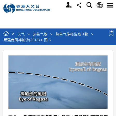
个
语
搜
分
选
人
言
寻
享
单
版
网
站
>
天气
>
热带气旋
>
热带气旋报告及刊物
>
超强台风桦加沙(2518) > 图 5
超
强
台
风
桦
加
沙
(2518)