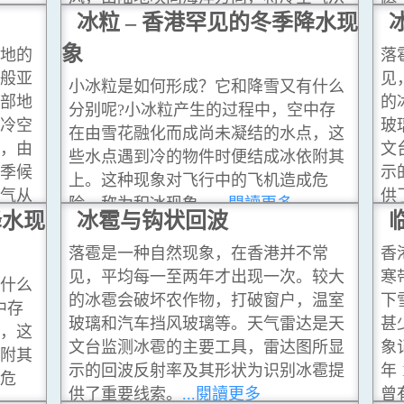
险
北方带来沿岸地区影响我们。
冰粒 – 香港罕见的冬季降水现
...閱讀更
多
象
地的
落
般亚
见
小冰粒是如何形成？它和降雪又有什么
部地
的
分别呢?小冰粒产生的过程中，空中存
冷空
玻
在由雪花融化而成尚未凝结的水点，这
，由
文
些水点遇到冷的物件时便结成冰依附其
季候
示
上。这种现象对飞行中的飞机造成危
气从
供
险，称为积冰现象。
...閱讀更多
降水现
閱讀更
冰雹与钩状回波
落雹是一种自然现象，在香港并不常
香
见，平均每一至两年才出现一次。较大
寒
什么
的冰雹会破坏农作物，打破窗户，温室
下
中存
玻璃和汽车挡风玻璃等。天气雷达是天
甚
，这
文台监测冰雹的主要工具，雷达图所显
象
附其
示的回波反射率及其形状为识别冰雹提
年 
危
供了重要线索。
...閱讀更多
曾