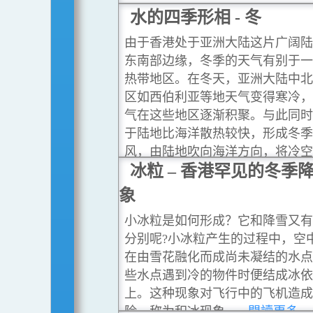
水的四季形相 - 冬
由于香港处于亚洲大陆这片广阔陆
东南部边缘，冬季的天气有别于一
热带地区。在冬天，亚洲大陆中北
区如西伯利亚等地天气变得寒冷，
气在这些地区逐渐积聚。与此同时
于陆地比海洋散热较快，形成冬季
风，由陆地吹向海洋方向，将冷空
北方带来沿岸地区影响我们。
冰粒 – 香港罕见的冬季
...
多
象
小冰粒是如何形成？它和降雪又有
分别呢?小冰粒产生的过程中，空
在由雪花融化而成尚未凝结的水点
些水点遇到冷的物件时便结成冰依
上。这种现象对飞行中的飞机造成
险，称为积冰现象。
...閱讀更多