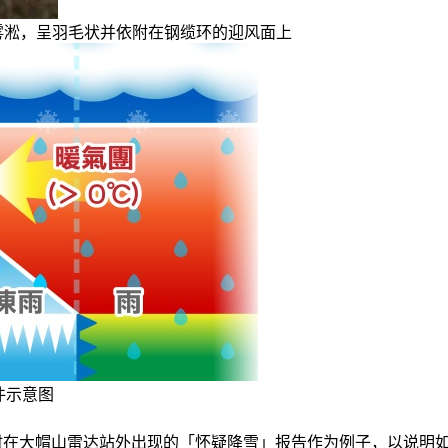
山顶出现雾淞，呈羽毛状并依附在钢缆环的迎风面上
件示意图
日晚上约11时在大帽山雷达站外出现的「怀疑降雪」报告作为例子，以