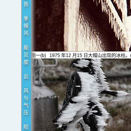
告
季
候
风
能
见
图一(b) 1975 年12 月15 日大帽山出现的冰柱。
度
云
风
与
气
压
阳