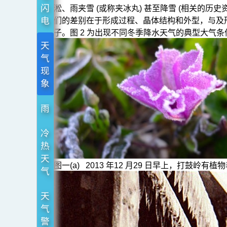
观
闪
淞、雨夹雪 (或称夹冰丸) 甚至降雪 (相关的
测
电
们的差别在于形成过程、晶体结构和外型，与及
角
子。图 2 为出现不同冬季降水天气的典型大气
天
度
气
现
象
雨
冷
热
天
图一(a) 2013 年12 月29 日早上，打鼓岭有
气
天
气
警