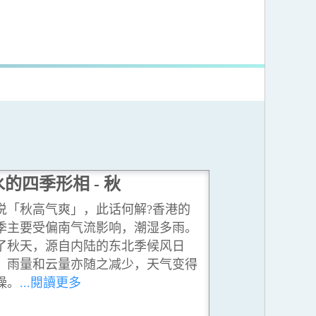
水的四季形相 - 秋
说「秋高气爽」，此话何解?香港的
季主要受偏南气流影响，潮湿多雨。
了秋天，源自内陆的东北季候风日
，雨量和云量亦随之减少，天气变得
燥。
...閱讀更多