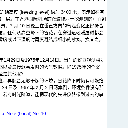
eezing level) 约为 3400 米，表示如在有
气饱和的一层。在香港国际机场的微波辐射计探测到的垂直剖
情景，2 月 10 日晚上在垂直方向的气温变化正好符合
层。任何从高空降下的雪花，在穿过这较暖层时都会
零度或以下温度时再度凝结成细小的冰丸。换言之，
1月29日及1975年12月14日。当时的仪器观测相对
以及最接近事发时的大气数据。除1975年的个案
至是其他呢？
度，再配合足够干燥的环境，雪花降下时仍有可能维
9 日及 1967 年 2 月 2 日两案例，环境条件没有那
。若有时光隧道，能把现代的先进仪器带到过去的事
al Note (Local) No. 10