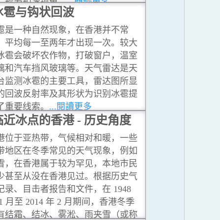
，称为积冰现象。
...閱讀更多
冰雹与钩状回波
雹是一种自然现象，在香港并不常
，平均每一至两年才出现一次。较大
冰雹会破坏农作物，打破窗户，温室
璃和汽车挡风玻璃等。天气雷达是天
台监测冰雹的主要工具，雷达图所显
的回波反射率及其形状为识别冰雹提
了重要线索。
...閱讀更多
临近冰点的香港 - 历史角度
港位于亚热带，气候相对和暖，一些
带地区在冬季常见的天气现象，例如
雪，在香港属于较为罕见，本地市民
少甚至从没在香港见过。根据历史气
记录、目击者报告和文件，在 1948
1 月至 2014 年 2 月期间，香港冬季
有结霜、结冰、雾淞、雨夹雪（或称