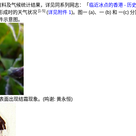
历史资料及气候统计结果，详见同系列网志：「
临近冰点的香港 - 历
[1-5]
形成时的天气状况
(
详见附件 1
)。图一 (a)、一 (b) 和 
条件示意图。
植物表面出现结霜现象。(鸣谢: 黄永恒)