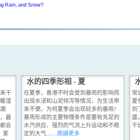
ing Rain, and Snow?
水的四季形相 - 夏
来干
在夏季，香港不时会受到暴雨的影响而
常
暖湿
出现水浸和山泥倾泻等情况，为生活带
夏
潮
来不便。为何夏季会出现较多的暴雨?
到
，最
暴雨形成的主要物理条件是要有充足的
盛
都会
水汽供应、强烈的气流上升运动和不稳
干
，家
定的大气....
...閱讀更多