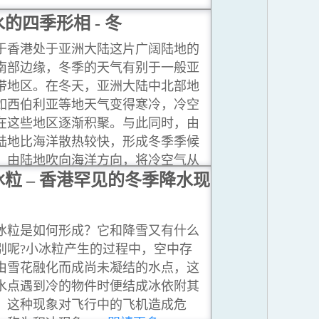
水的四季形相 - 冬
于香港处于亚洲大陆这片广阔陆地的
南部边缘，冬季的天气有别于一般亚
带地区。在冬天，亚洲大陆中北部地
如西伯利亚等地天气变得寒冷，冷空
在这些地区逐渐积聚。与此同时，由
陆地比海洋散热较快，形成冬季季候
，由陆地吹向海洋方向，将冷空气从
方带来沿岸地区影响我们。
冰粒 – 香港罕见的冬季降水现
...閱讀更
冰粒是如何形成？它和降雪又有什么
别呢?小冰粒产生的过程中，空中存
由雪花融化而成尚未凝结的水点，这
水点遇到冷的物件时便结成冰依附其
。这种现象对飞行中的飞机造成危