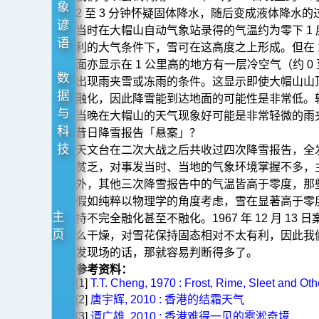
象
2 至 3 分钟怀疑固体降水，随后变成液体降
谚
当时在大帽山自动气象站录得的气温约为零下 1 度至零
语
利的大气条件下，雪可在这高度之上形成。但在 12
面亦显示在 1 公里高的地方有一层冷空气（约 0
数
出现雨夹雪或冻雨的条件。这显示即使大帽山山
据
融化，因此降雪能到达地面的可能性是非常低。
与
当晚在大帽山的天气现象好可能是非常轻微的雨
科
昔日降雪报告「悬案」？
技
天文台在二次大战之后共收过四次降雪报告，全发生于
贫乏，对事发当时、当地的气象环境掌握不多，
外，其他三次降雪报告中的气温皆高于零度，那
假如纯粹以物理学的角度考虑，雪在显著高于零
主
持不完全融化甚至不融化。1967 年 12 月 13 
页
么干燥，对雪花保持固态相对不太有利，因此我
发现场的话，那就容易判断得多了。
参考资料：
[1]
T.T. Cheng, 1970 : Frost, Rime, Sleet and O
[2]
唐宇辉, 2010 : 香港的结霜天气
[3]
谭广雄, 2010 : 香港难得一见的雾淞奇境