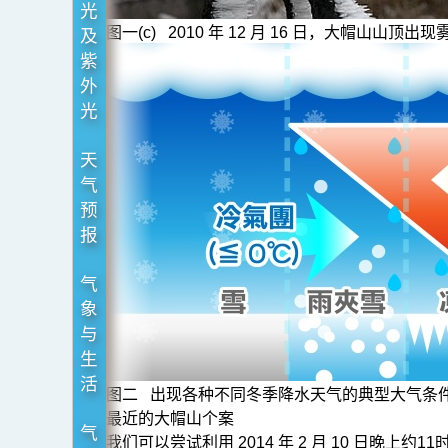
光
图一(c) 2010 年 12 月 16 日，大帽山
及
紫
外
光
天
气
预
报
气
象
与
生
活
图二 出现各种不同冬季降水天气的典型大气条
最近的大帽山个案
气
我们可以尝试利用 2014 年 2 月 10 