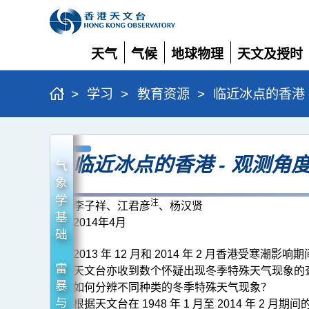
天气
气候
地球物理
天文及授时
展
展
展
展
开
开
开
开
>
学习
>
教育资源
>
临近冰点的香港 
临
临近冰点的香港 - 观测角
近
气
冰
象
学
点
注
李子祥、江君彦
、杨汉贤
基
2014年4月
的
础
香
2013 年 12 月和 2014 年 2 月香
港
雷
天文台亦收到数个怀疑出现冬季特殊天气现象的
暴
如何分辨不同种类的冬季特殊天气现象？
-
与
根据天文台在 1948 年 1 月至 2014 