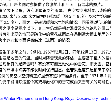
水的过程。目击者同时亦提供了数张地上和叶面上有结冰的照片。
下 2 度，没有测量得到的雨量。 高空探空资料显示该晚的冻结高度 (fr
00 米与 2500 米之间为相对温暖（约 5 至 9 度）及水
 至 2.5 度），而之上是较温暖和水气饱和情况。回看图2所示的
顶之温度是零度以下，其上空仍然是相对温暖及水气饱和的厚云
较可能出现的情形是融化中的雪花或雨点在遇到近大帽山地面的
夹小冰丸和地面轻微结冰（冻雨）的情况。
多年之前，分别在 1967年2月2日、同年12月13日、1971年
主要是地面的气温。当时对降雪现象的评估，主要基于证人的描述
些现象真的是降雪吗？有没有可能是融化中的雪花、雨夹雪，甚
度的环境中确实不能长时间保持固态。但若果温度只是稍高于零
日案例的高空探空资料正好显示有这种干燥条件。至于 1971 年 1 月 2
们仍不能排除这些个案或与融化中的雪花或雨夹雪有关的可能性
ther Winter Phenomena in Hong Kong, Royal Observatory Technic