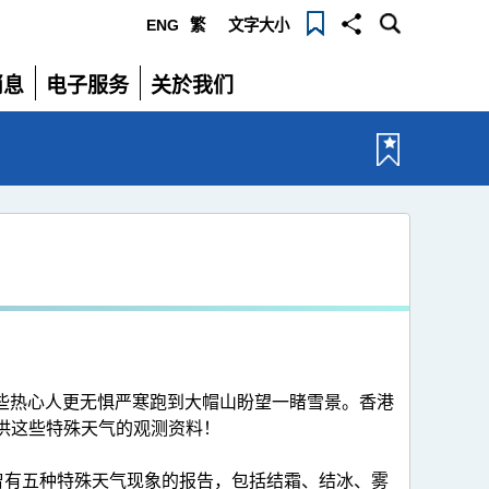
ENG
繁
文字大小
选
消息
电子服务
关於我们
单
展
展
开
开
论。一些热心人更无惧严寒跑到大帽山盼望一睹雪景。香港
供这些特殊天气的观测资料！
季过去曾有五种特殊天气现象的报告，包括结霜、结冰、雾