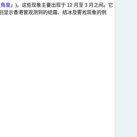
史角度
」)。这些现象主要出现于 12 月至 3 月之间。它
一(c) 分别显示香港曾观测到的结霜、结冰及雾淞现象的例