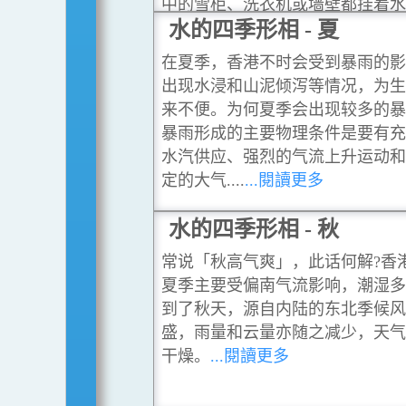
中的雪柜、洗衣机或墙壁都挂着水
就似在冒汗一样。这种现象便是我
水的四季形相 - 夏
谓的“回南”天气所致。
...閱讀更多
在夏季，香港不时会受到暴雨的影
出现水浸和山泥倾泻等情况，为生
来不便。为何夏季会出现较多的暴
暴雨形成的主要物理条件是要有充
水汽供应、强烈的气流上升运动和
定的大气....
...閱讀更多
水的四季形相 - 秋
常说「秋高气爽」，此话何解?香
夏季主要受偏南气流影响，潮湿多
到了秋天，源自内陆的东北季候风
盛，雨量和云量亦随之减少，天气
干燥。
...閱讀更多