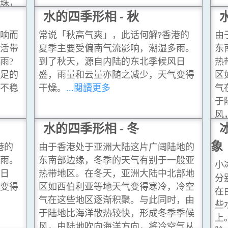
珠，
们所
水的四季形相 - 秋
响而
常说「秋高气爽」，此话何解?香港的
由
活带
夏季主要受偏南气流影响，潮湿多雨。
东
雨?
到了秋天，源自内陆的东北季候风日
热
足的
盛，雨量和云量亦随之减少，天气变得
区
不稳
干燥。
...閱讀更多
气
于
风
水的四季形相 - 冬
北
多
象
港的
由于香港处于亚洲大陆这片广阔陆地的
雨。
东南部边缘，冬季的天气有别于一般亚
小
日
热带地区。在冬天，亚洲大陆中北部地
分
变得
区如西伯利亚等地天气变得寒冷，冷空
在
气在这些地区逐渐积聚。与此同时，由
些
于陆地比海洋散热较快，形成冬季季候
上
风，由陆地吹向海洋方向，将冷空气从