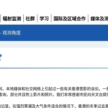
辐射监测
社群
学习
国际及区域合作
媒体及
展
展
展
展
展
开
开
开
开
开
- 观测角度
度
港受寒潮影响期间，本地媒体和社交网络上引起过一些有关香港雪影的谈
查询，部分并且附上影片和照片。我们非常感谢市民向天文台提
年 2 月期间的记录，在强烈寒潮及大气条件适合的情况下，香港的冬