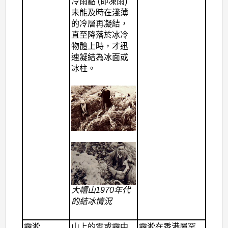
冷雨點 (即凍雨)
未能及時在淺薄
的冷層再凝結，
直至降落於冰冷
物體上時，才迅
速凝結為冰面或
冰柱。
大帽山1970年代
的結冰情況
霧淞
山上的雲或霧中
霧淞在香港屬罕