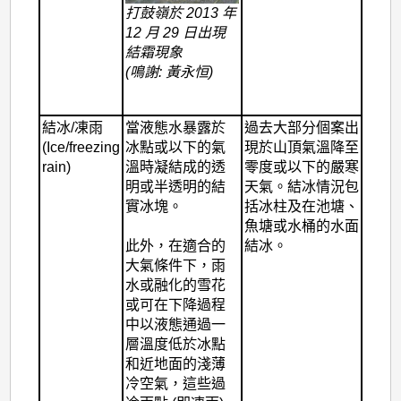
打鼓嶺於 2013 年
12 月 29 日出現
結霜現象
(鳴謝: 黃永恒)
結冰/凍雨
當液態水暴露於
過去大部分個案出
(Ice/freezing
冰點或以下的氣
現於山頂氣溫降至
rain)
溫時凝結成的透
零度或以下的嚴寒
明或半透明的結
天氣。結冰情況包
實冰塊。
括冰柱及在池塘、
魚塘或水桶的水面
此外，在適合的
結冰。
大氣條件下，雨
水或融化的雪花
或可在下降過程
中以液態通過一
層溫度低於冰點
和近地面的淺薄
冷空氣，這些過