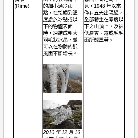
(Rime)
的細小過冷雨
見，1948 年以來
點，在接觸到溫
僅有五天出現過，
度處於冰點或以
全部發生在零度以
下的物體表面
下之山頂上，及被
時，凍結成粗大
低層雲、霧或毛毛
羽毛狀冰晶，並
雨所籠罩著。
可以在物體的迎
風面不斷增長。
2010 年 12 月 16