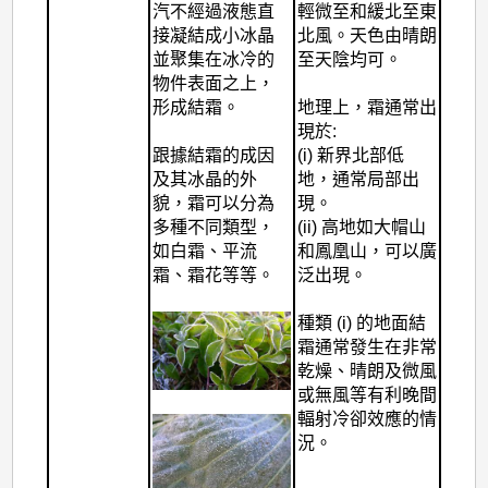
汽不經過液態直
輕微至和緩北至東
接凝結成小冰晶
北風。天色由晴朗
並聚集在冰冷的
至天陰均可。
物件表面之上，
形成結霜。
地理上，霜通常出
現於:
跟據結霜的成因
(i) 新界北部低
及其冰晶的外
地，通常局部出
貌，霜可以分為
現。
多種不同類型，
(ii) 高地如大帽山
如白霜、平流
和鳳凰山，可以廣
霜、霜花等等。
泛出現。
種類 (i) 的地面結
霜通常發生在非常
乾燥、晴朗及微風
或無風等有利晚間
輻射冷卻效應的情
況。