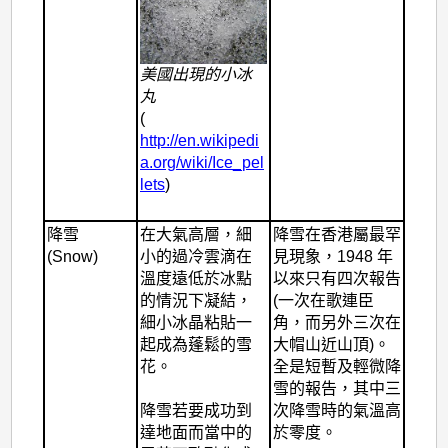
美國出現的小冰
丸
(
http://en.wikipedi
a.org/wiki/Ice_pel
lets
)
降雪
在大氣高層，細
降雪在香港屬最罕
(Snow)
小的過冷雲滴在
見現象，1948 年
溫度遠低於冰點
以來只有四次報告
的情況下凝結，
(一次在歌連臣
細小冰晶粘貼一
角，而另外三次在
起成為蓬鬆的雪
大帽山近山頂)。
花。
全是短暫及輕微降
雪的報告，其中三
降雪若要成功到
次降雪時的氣溫高
達地面而當中的
於零度。