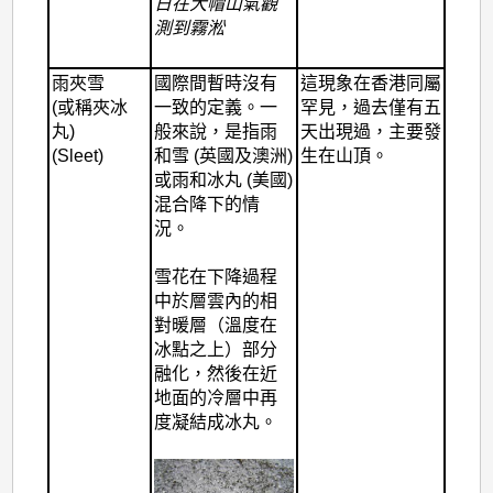
日在大帽山氣觀
測到霧淞
雨夾雪
國際間暫時沒有
這現象在香港同屬
(或稱夾冰
一致的定義。一
罕見，過去僅有五
丸)
般來說，是指雨
天出現過，主要發
(Sleet)
和雪 (英國及澳洲)
生在山頂。
或雨和冰丸 (美國)
混合降下的情
況。
雪花在下降過程
中於層雲內的相
對暖層（溫度在
冰點之上）部分
融化，然後在近
地面的冷層中再
度凝結成冰丸。