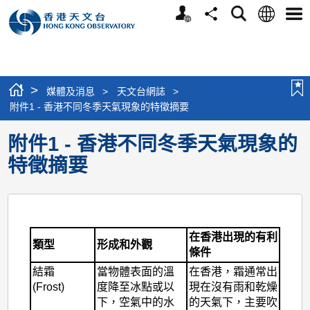
個
語
搜
分
選
人
言
尋
享
單
版
網
站
>
媒體及消息
>
天文台網誌
>
附件1 - 香港不同冬季天氣現象的特徵摘要
附件1 - 香港不同冬季天氣現象的
特徵摘要
在香港出現的有利
類型
形成和外觀
條件
結霜
當物體表面的溫
在香港，霜通常出
(Frost)
度降至冰點或以
現在沒有雨和乾燥
下，空氣中的水
的天氣下，主要吹