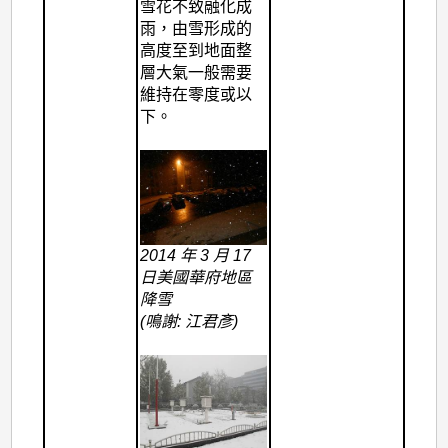
雪花不致融化成
雨，由雪形成的
高度至到地面整
層大氣一般需要
維持在零度或以
下。
2014 年 3 月 17
日美國華府地區
降雪
(鳴謝: 江君彥)