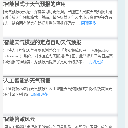
工智能模式于天气预报的应用
智能天气预报模式透过深度学习历史数据，已能在大尺度天气预报上媲
至超越传统天气预报模式。然而，其在极端天气及中小尺度预报等方面
待改进，结合两者优势有助提升整体预报准确度。
...閱讀更多
工智能天气模型的定点自动天气预报
文台将人工智能天气模型预测整合至「客观集成预报」（Objective
sensus Forecast）系统，对定点自动预报进行修正；此举提升了每日最高
低气温预报的准确度，为预报员提供了更可靠的参考。
...閱讀更多
于人工智能的天气预报
以人工智能技术进行天气预报？人工智能天气预报模式相较传统数值天
报又有什么区别呢？
...閱讀更多
工智能俯瞰风云
台利用人工智能技术模拟类似雷达的卫星影像，亦即是由卫星生成的雷