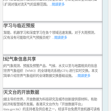
射率,扩阔对强对流天气的监察范围。
...閱讀更多
器学习与临近预报
人工智能、机器学习和深度学习在各个领域迅速发展。对于大雨预测，
智能又有没有可能取代天气预报员呢？
...閱讀更多
1 世纪气象信息共享
各地的气象观测、预报及预警产品、气候、水文以至与地震相关的信息
过世界气象组织（WMO）的全球电讯系统(GTS) 进行实时交换。本文
大家简单介绍世界气象组织的全球数据交换基础设施。
...閱讀更多
港天文台的开放数据
今数据主导的世界，开放数据为科技研究及城市创新提供原材料，有助
数码经济和智慧城市发展。香港天文台作为「开放数据平台」
tps://data.gov.hk）的支持者及供应者之一，经该平台免费开放机器可读格