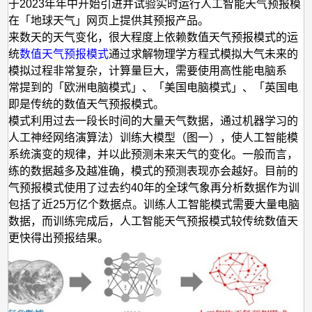
气
并于2023年年中开始引进并试验实时运行人工智能天气预报模
步在「地球天气」网页上提供其预报产品。
预
未来数天的天气变化，很大程度上依赖数值天气预报模式的运
报
传统
数值天气预报模式
通过求解物理学方程式模拟大气未来的
于模拟过程非常复杂，计算量巨大，需要使用高性能电脑系
经常提到的「欧洲电脑模式」、「美国电脑模式」、「英国电
等即是传统的数值天气预报模式。
能模式利用过去一段长时间的大量天气数据，通过机器学习的
如人工神经网络演算法）训练大模型（图一），使人工智能模
气系统演变的规律，并以此预测未来天气的变化。一般而言，
训练的数据越多及越准确，模式的预测表现亦会越好。目前的
天气预报模式使用了过去约40年的全球气象再分析数据作为训
这包括了近25万亿个数据点。训练人工智能模式需要大量电脑
量数据，而训练完成后，人工智能天气预报模式较传统数值天
式更快得出预报结果。