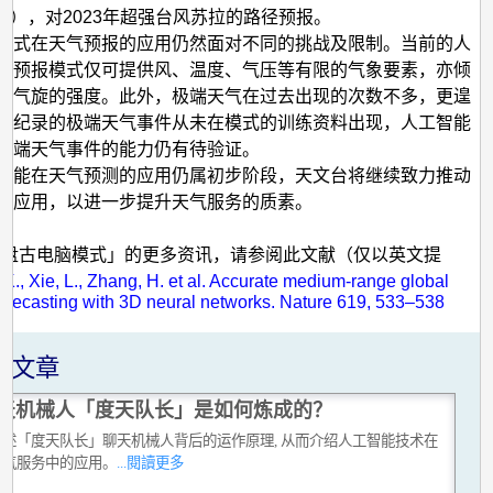
右），对2023年超强台风苏拉的路径预报。
模式在天气预报的应用仍然面对不同的挑战及限制。当前的人
气预报模式仅可提供风、温度、气压等有限的气象要素，亦倾
带气旋的强度。此外，极端天气在过去出现的次数不多，更遑
史纪录的极端天气事件从未在模式的训练资料出现，人工智能
极端天气事件的能力仍有待验证。
智能在天气预测的应用仍属初步阶段，天文台将继续致力推动
的应用，以进一步提升天气服务的质素。
关于「盘古电脑模式」的更多资讯，请参阅此文献（仅以英文提
, K., Xie, L., Zhang, H. et al. Accurate medium-range global
orecasting with 3D neural networks. Nature 619, 533–538
关文章
天机械人「度天队长」是如何炼成的？
略述「度天队长」聊天机械人背后的运作原理, 从而介绍人工智能技术在
天气服务中的应用。
...閱讀更多