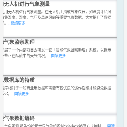
用无人机进行气象测量
台利用无人机进行气象测量。在无人机上搭载气象仪器，如温度计和风
，收集温度、湿度、气压及风速风向等重要气象数据，大大提升了数据
效率。
...閱讀更多
能气象监察助理
台开展了一个内部项目去研发一套「智能气象监察助理」系统，以提示
员一些正在酝酿中的天气情况。
...閱讀更多
象数据库的特质
数据库相对于一般商业用数据库需要有较优良的运作性能才能避免数据
和延迟。
...閱讀更多
谈气象数据编码
分的气象观测 报告均按照世界气象组织制定的特定编码方式编制。
...閱讀