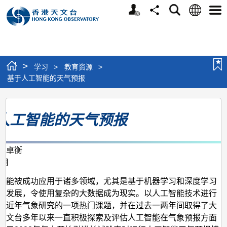
个
语
搜
分
选
人
言
寻
享
单
版
网
站
>
学习
>
教育资源
>
基于人工智能的天气预报
基
人工智能的天气预报
于
人
工
何卓衡
0月
智
能
智能被成功应用于诸多领域，尤其是基于机器学习和深度学习
速发展，令使用复杂的大数据成为现实。以人工智能技术进行
的
是近年气象研究的一项热门课题，并在过去一两年间取得了大
天
天文台多年以来一直积极探索及评估人工智能在气象预报方面