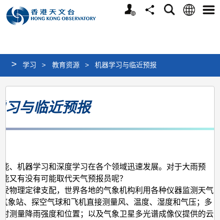
个
语
搜
分
选
人
言
寻
享
单
版
网
站
>
学习
>
教育资源
>
机器学习与临近预报
机
学习与临近预报
器
学
习
与
临
智能、机器学习和深度学习在各个领域迅速发展。对于大雨预
智能又有没有可能取代天气预报员呢？
近
是受物理定律支配，世界各地的气象机构利用各种仪器监测天气
预
面气象站、探空气球和飞机直接测量风、温度、湿度和气压；多
报
实时测量降雨强度和位置；以及气象卫星多光谱成像仪提供的云