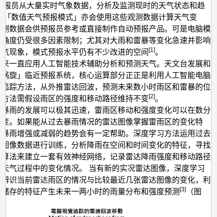
 预报员从大量实时气象数据，分析及监测现时的天气状态和趋
电脑「数值天气预报模式」亦会使用这些观测数据计算天气变
预测数据会供预报员参考或直接制作自动预报产品。可是电脑模
准确度仍受很多因素限制；尤其对大雨和雷暴等变化‌急速并影响
[1]
天气现象，模式预报水平仍有不少改进的空间
。
年来一直应用人工智能技术辅助分析和预测天气。天文台发展和
小涡旋」临近预报系统，核心运算部分正正是利用人工智能电脑
件追踪方法，从外推雷达回波，预测未来数小时雨区和雷暴的位
[2]
算方法需假设雨区的强度和移动路径维持不变
。
况暴雨的发展可以极其迅速，雷雨区移动和强度变化可以在数分
转变。如果能从过去暴雨情况的雷达图像掌握雷雨区的变化特
测暴雨增强或减弱的趋势会有一定帮助。深度学习方法运用过去
达图像数据进行训练，分析降雨在空间和时间变化的特征，寻找
演算法来建立一套有效神经网络，记录雷达降雨强度和移动路径
种天气过程中的变化情况。 当有新的实况雷达图像，深度学习
据辨识当前雷达雨区的情况与比较最近几张雷达图像的变化，利
[3]
络储存的特征产生未来一两小时的雨量分布和强度预测
（图