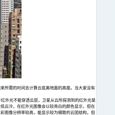
回来所需的时间去计算云底离地面的高度。当大家没有
于红外光不能穿透云层，卫星从云所探测到的红外光是
较低云冷，在红外光图像会以较亮白的颜色显示，但在
真彩图像分辨率较高，能显示较为细致的云团结构，但