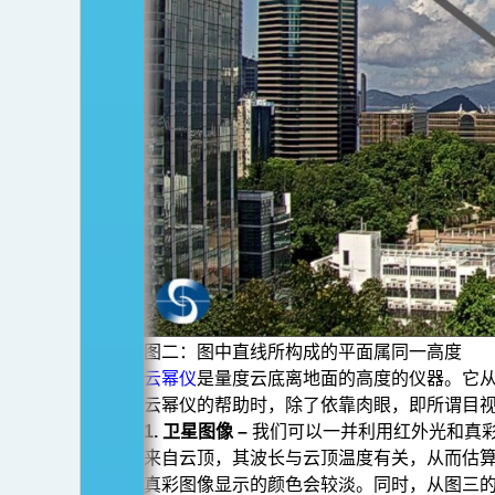
图二：图中直线所构成的平面属同一高度
云幂仪
是量度云底离地面的高度的仪器。它
云幂仪的帮助时，除了依靠肉眼，即所谓目
1. 卫星图像 –
我们可以一并利用红外光和真
来自云顶，其波长与云顶温度有关，从而估
真彩图像显示的颜色会较淡。同时，从图三