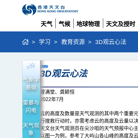
天气
气候
地球物理
天文及授时
展
展
展
展
开
开
开
开
>
学习
>
教育资源
>
3D观云心法
3D
3D观云心法
观
气象学
云
基础
心
曾满堂、龚颖恒
2022年7月
法
雷暴与
闪电
云的高度及数量是天气观测的其中两个重要
行搜救行动时，亦需考虑云的高度及云量以
天气现
天文台天气观测员在尖沙咀的天气预报中心
象
以图一为例，参考了大屿山各山峰的高度及云