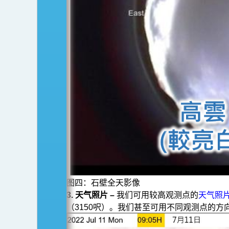
图四：石壁全天影像
3. 天气照片 –
我们可用较高观测点的
天气照
（3150呎）。我们甚至可用不同观测点的