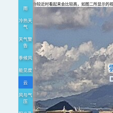
你较近时看起来会比较高，如图二所显示的
雨
冷热天
气
天气警
告
季候风
能见度
云
风与气
压