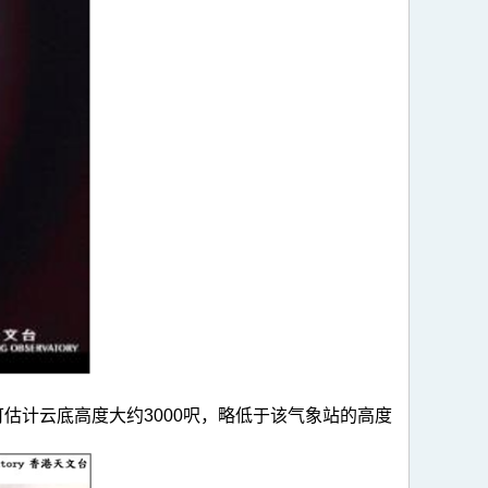
估计云底高度大约3000呎，略低于该气象站的高度